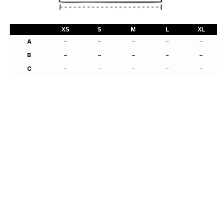
XS
S
M
L
XL
A
–
–
–
–
–
B
–
–
–
–
–
C
–
–
–
–
–