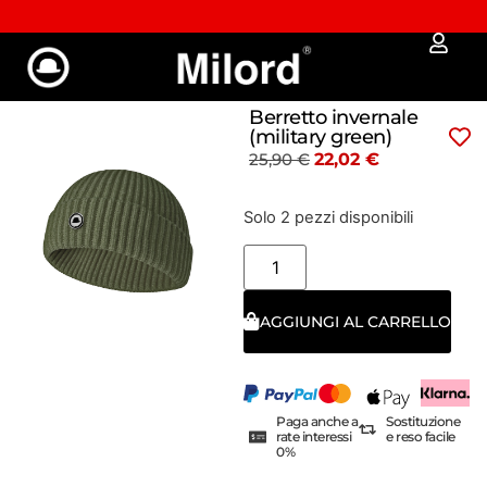
Approfitta dei Saldi | fino al - 40% OFF!
Berretto invernale
(military green)
25,90
€
22,02
€
Solo 2 pezzi disponibili
AGGIUNGI AL CARRELLO
Paga anche a
Sostituzione
rate interessi
e reso facile
0%