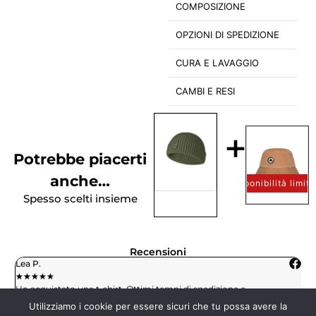
COMPOSIZIONE
OPZIONI DI SPEDIZIONE
CURA E LAVAGGIO
CAMBI E RESI
+
Potrebbe piacerti
anche…
Disponibilità limit
Spesso scelti insieme
Recensioni
Giuseppe M.
★
★
★
★
★
★
★
istato una t-shirt. Ottimi tempi di spedizione e
Prodotti di 
cazione veloce. GRAZIE
Utilizziamo i cookie per essere sicuri che tu possa avere la