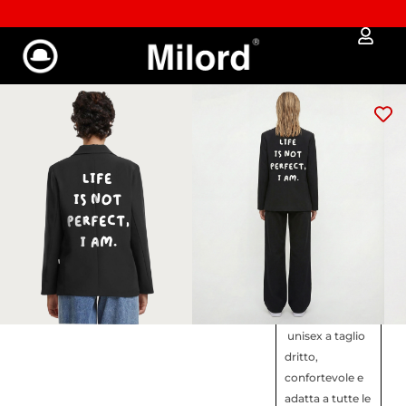
Approfitta dei Saldi | fino al - 40% OFF!
Blazer NOT PERFECT
(limited)
95,00
€
80,75
€
Linee pulite, spirito
ribelle.
GUIDA ALLE MISURE
Veste regolare
–
unisex a taglio
dritto,
confortevole e
adatta a tutte le