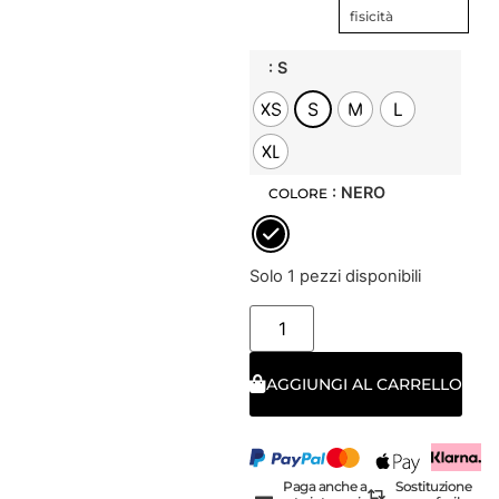
fisicità
: S
XS
S
M
L
XL
: NERO
COLORE
Solo 1 pezzi disponibili
AGGIUNGI AL CARRELLO
Paga anche a
Sostituzione