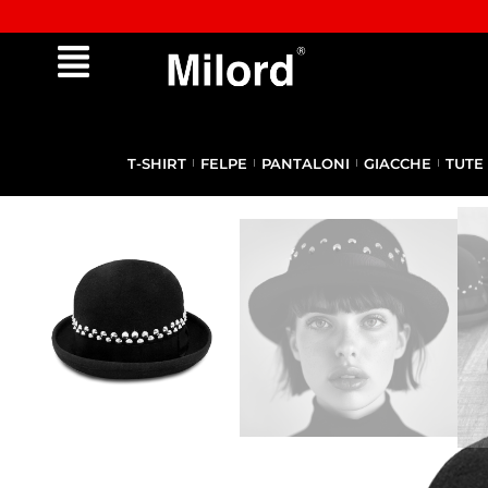
✔︎ Spedizione e reso gratuiti da €100
T-SHIRT
FELPE
PANTALONI
GIACCHE
TUTE