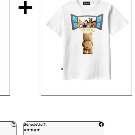
+
Benedetto T.
Daniele C.
★
★
★
★
★
★
★
★
★
★