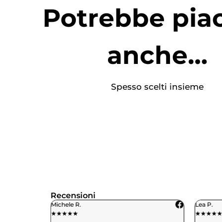
Potrebbe piac
anche…
Spesso scelti insieme
Recensioni
Michele R.
Lea P.
★
★
★
★
★
★
★
★
★