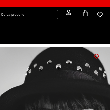
Bombetta Milord (borchie silver)
50,92
€
59,90
€
Elegantemente rock!
: M
TAGLIA
S
M
L
: NERO
COLORE