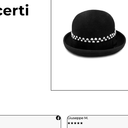
erti
Giuseppe M.
★
★
★
★
★
★