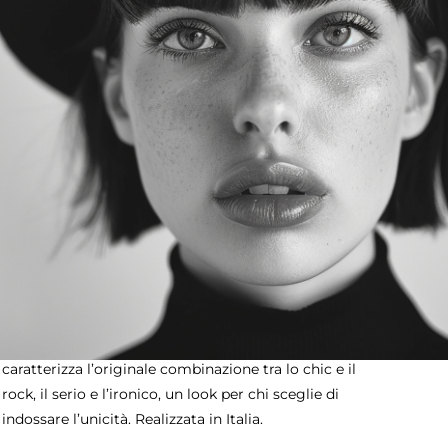
olo 1 pezzi disponibili
AGGIUNGI AL CARRELLO
Paga anche a rate
Sostituzione e reso facile
interessi 0%
DESCRIZIONE DEL PRODOTTO
L’iconica bombetta nera con borchie silver Milord che
caratterizza l’originale combinazione tra lo chic e il
rock, il serio e l’ironico, un look per chi sceglie di
indossare l’unicità. Realizzata in Italia.