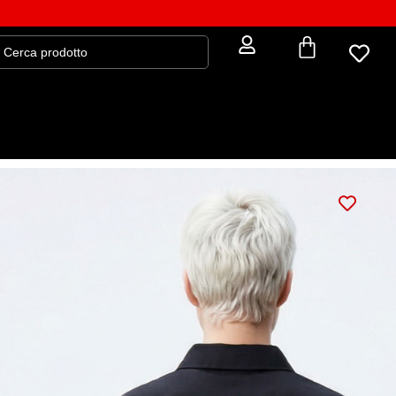
Camicia Cropped COPYRIGHT
38,25
€
45,00
€
on è moda. È identità.
Veste over
– fit ampio e morbido
: XS
TAGLIA
XS
S
M