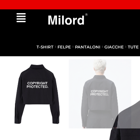
Approfitta dei Saldi | fino al - 40% OFF!
T-SHIRT
FELPE
PANTALONI
GIACCHE
TUTE