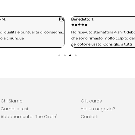
o T.
Daniele C.
★
★
★
★
★
★
to stamattina 4 shirt debbo dire
Spedizione in 3 giorni, qualità t-shir
rimasto molto colpito dalla qualità
effettuerò sicuramente altri ordini
e usato. Consiglio a tutti
Chi Siamo
Gift cards
Cambi e resi
Hai un negozio?
Abbonamento "The Circle"
Contatti