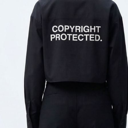
: NERO
COLORE
olo 1 pezzi disponibili
AGGIUNGI AL CARRELLO
Paga anche a rate
Sostituzione e reso facile
interessi 0%
DESCRIZIONE DEL PRODOTTO
Questa camicia a maniche lunghe reinterpreta i codici
classici in puro stile Milord.
Colletto strutturato,
abbottonatura frontale e polsini
richiamano