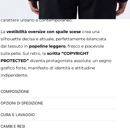
l’eleganza intramontabile della camicia tradizionale,
mentre il
taglio cropped
la trasforma in un capo dal
carattere urbano e contemporaneo.
La
vestibilità oversize con spalle scese
crea una
silhouette decisa e attuale, perfettamente bilanciata
dal tessuto in
popeline leggero
, fresco e piacevole
sulla pelle. Sul retro, la
scritta “COPYRIGHT
PROTECTED”
diventa protagonista assoluta: un segno
grafico forte, manifesto di identità e attitudine
indipendente.
COMPOSIZIONE
OPZIONI DI SPEDIZIONE
CURA E LAVAGGIO
CAMBI E RESI