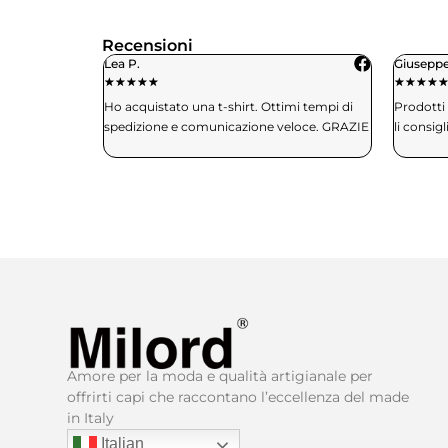
Recensioni
Giuseppe M.
Benedett
★
★
★
★
★
★
★
★
★
mi tempi di
Prodotti di qualità e puntualità di consegna..
Ho ricevu
eloce. GRAZIE
li consiglio a chiunque
che sono 
del coton
Amore per la moda e qualità artigianale per
offrirti capi che raccontano l’eccellenza del made
in Italy​
Italian