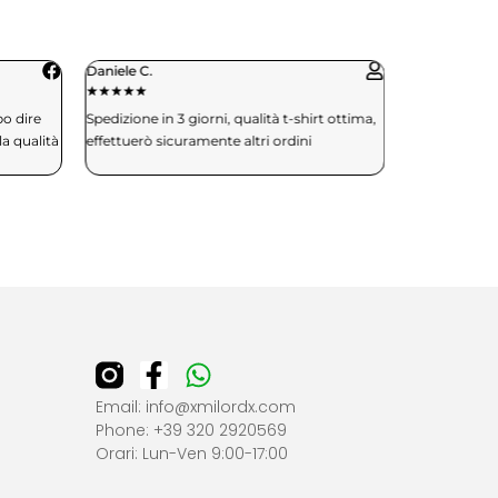
Paola R.
★
★
★
★
★
t ottima,
Servizio clienti presente e risolutivo. Mi
hanno aiutato passo dopo passo con
l’ordine
Email: info@xmilordx.com
Phone: +39 320 2920569
Orari: Lun-Ven 9:00-17:00