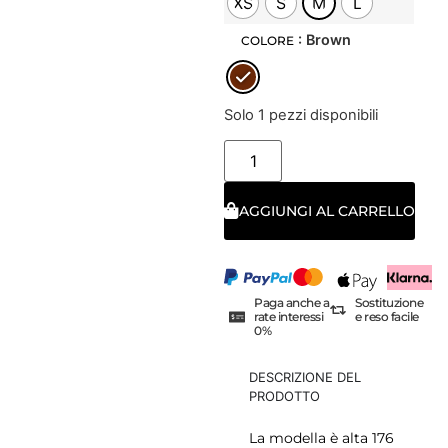
XS
S
M
L
: Brown
COLORE
Solo 1 pezzi disponibili
AGGIUNGI AL CARRELLO
Paga anche a
Sostituzione
rate interessi
e reso facile
0%
DESCRIZIONE DEL
PRODOTTO
La modella è alta 176