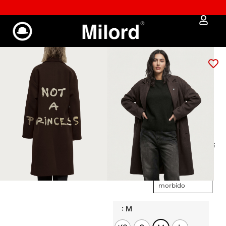
✔︎ Spedizione e reso gratuiti da €100
Cappotto over NOT A
PRINCESS (dark
brown)
€
139,00
€
111,20
Per chi riscrive le
favole a modo suo
GUIDA ALLE MISURE
Veste over
– fit
ampio e
morbido
: M