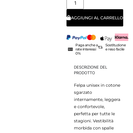
AGGIUNGI AL CARRELLO
Paga anche a
Sostituzione
rate interessi
e reso facile
0%
DESCRIZIONE DEL
PRODOTTO
Felpa unisex in cotone
sgarzato
internamente, leggera
e confortevole,
perfetta per tutte le
stagioni. Vestibilità
morbida con spalle