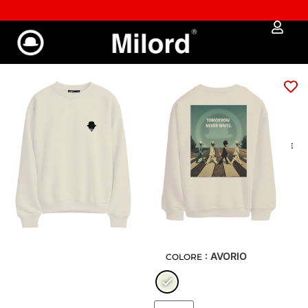
Approfitta dei Saldi | fino al - 40% OFF!
Felpa TOMORROW
NEVER WAITS
Art: 2055-FW
€
59,00
€
50,15
GUIDA ALLE MISURE
: XS
XS
S
M
L
XL
XXL
: AVORIO
COLORE