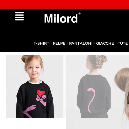
Approfitta dei Saldi | fino al - 40% OFF!
T-SHIRT
FELPE
PANTALONI
GIACCHE
TUTE