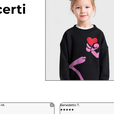
erti
edetto T.
Daniele C.
★
★
★
★
★
★
★
★
★