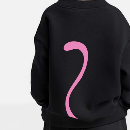
4-6
6-8
8-
10-
12-
anni
anni
10
12
14
anni
anni
anni
: NERO
COLORE
AGGIUNGI AL CARRELLO
Paga anche a rate
Sostituzione e reso facile
interessi 0%
DESCRIZIONE DEL PRODOTTO
Realizzata in morbido 100% cotone organico di alta
qualità e stampa HQ impercettibile al tatto per
garantire il massimo comfort.