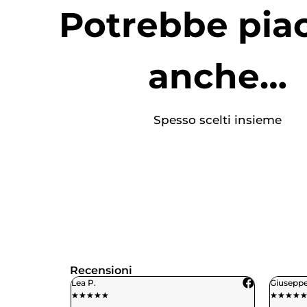
Potrebbe piac
anche…
Spesso scelti insieme
Recensioni
Giuseppe M.
Ben
★
★
★
★
★
★