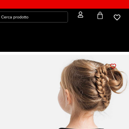
Felpa bimbi MILORD PANTHER
33,58
€
39,50
€
GUIDA ALLA TAGLIA
Veste regolare
– unisex a taglio dritto, confortevole e
adatta a tutte le fisicità
: 4-6 anni
TAGLIA