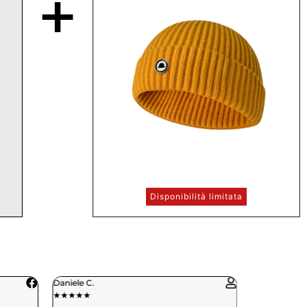
+
Disponibilità limitata
Paola R.
★
★
★
★
★