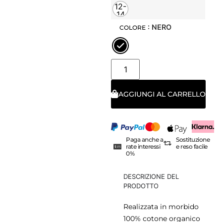
anni
anni
12-
14
anni
: NERO
COLORE
AGGIUNGI AL CARRELLO
Paga anche a
Sostituzione
rate interessi
e reso facile
0%
DESCRIZIONE DEL
PRODOTTO
Realizzata in morbido
100% cotone organico