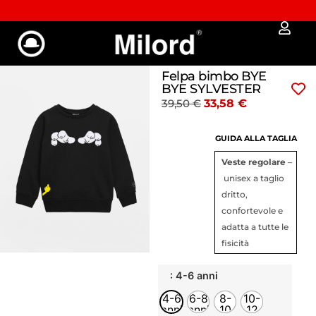
Approfitta dei Saldi | fino al - 40% OFF!
Felpa bimbo BYE
BYE SYLVESTER
39,50
€
33,58
€
GUIDA ALLA TAGLIA
Veste regolare
–
unisex a taglio
dritto,
confortevole e
adatta a tutte le
fisicità
: 4-6 anni
4-6
6-8
8-
10-
anni
anni
10
12