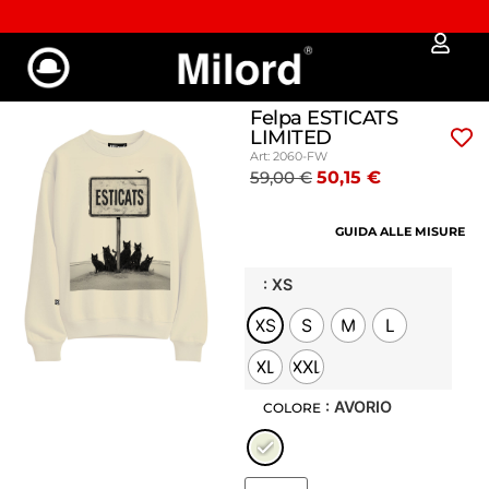
Approfitta dei Saldi | fino al - 40% OFF!
Felpa ESTICATS
LIMITED
Art: 2060-FW
59,00
€
50,15
€
GUIDA ALLE MISURE
: XS
XS
S
M
L
XL
XXL
: AVORIO
COLORE