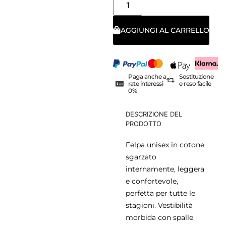
AGGIUNGI AL CARRELLO
Paga anche a
Sostituzione
rate interessi
e reso facile
0%
DESCRIZIONE DEL
PRODOTTO
Felpa unisex in cotone
sgarzato
internamente, leggera
e confortevole,
perfetta per tutte le
stagioni. Vestibilità
morbida con spalle