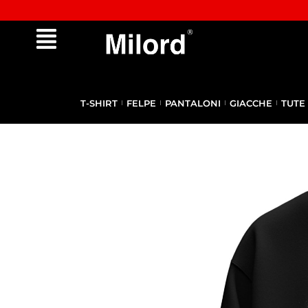
✔︎ Spedizione e reso gratuiti da €100
T-SHIRT
FELPE
PANTALONI
GIACCHE
TUTE