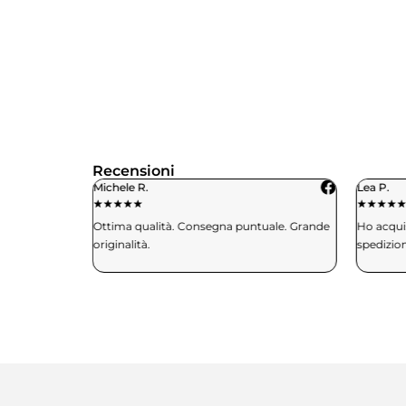
Recensioni
Michele R.
Lea P.
★
★
★
★
★
★
★
★
★
aglia e mi
Ottima qualità. Consegna puntuale. Grande
Ho acquis
. Davvero
originalità.
spedizio