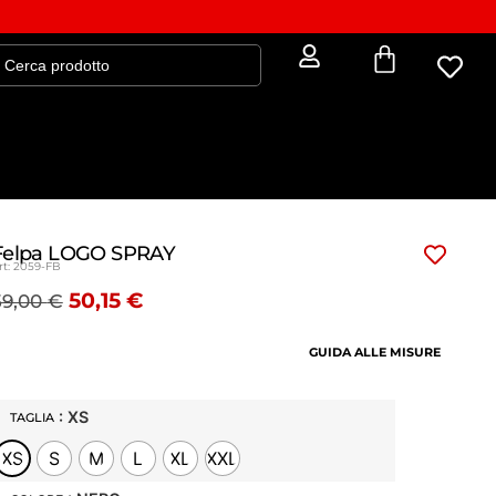
Felpa LOGO SPRAY
rt: 2059-FB
50,15
€
59,00
€
GUIDA ALLE MISURE
: XS
TAGLIA
XS
S
M
L
XL
XXL