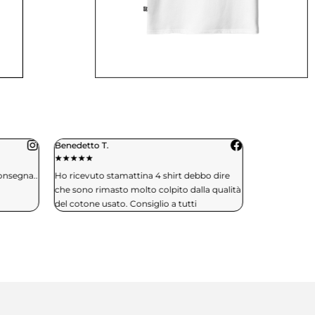
Benedetto T.
Daniele C.
★
★
★
★
★
★
★
★
★
★
consegna..
Ho ricevuto stamattina 4 shirt debbo dire
Spedizione in 
che sono rimasto molto colpito dalla qualità
effettuerò si
del cotone usato. Consiglio a tutti