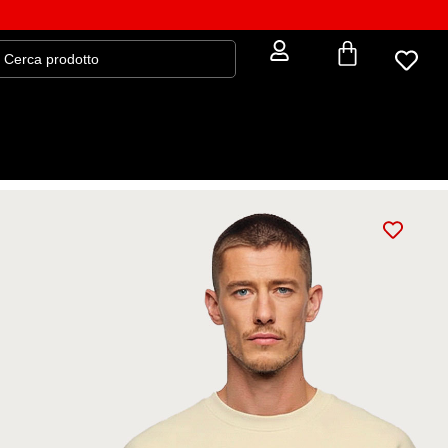
Felpa MILORD CUPIDO
rt: 8000-F
€
58,65
€
69,00
GUIDA ALLE MISURE
: XS
TAGLIA
XS
S
M
L
XL
XXL