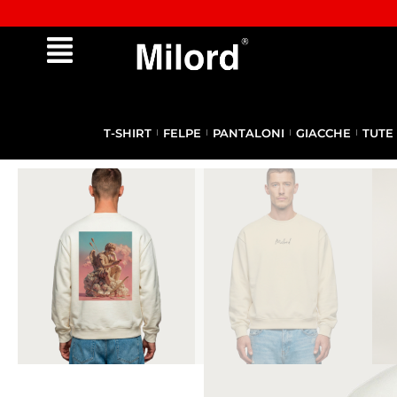
✔︎ Spedizione e reso gratuiti da €100
T-SHIRT
FELPE
PANTALONI
GIACCHE
TUTE