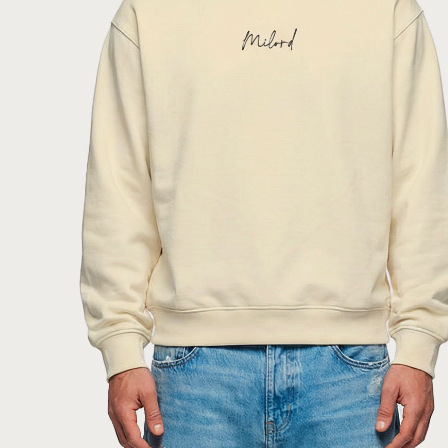
: AVORIO
COLORE
AGGIUNGI AL CARRELLO
Paga anche a rate
Sostituzione e reso facile
interessi 0%
DESCRIZIONE DEL PRODOTTO
Felpa unisex in cotone sgarzato internamente, leggera
e confortevole, perfetta per tutte le stagioni. Vestibilità
morbida con spalle leggermente cadenti per un look
casual e contemporaneo. Stampa HQ digitale
impercettibile al tatto.