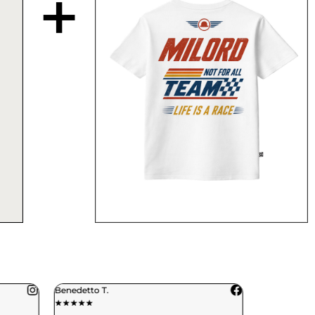
+
Benedetto T.
Daniele C.
★
★
★
★
★
★
★
★
★
★