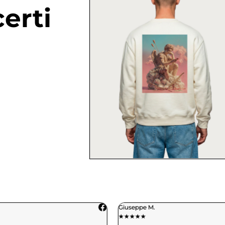
erti
Giuseppe M.
★
★
★
★
★
★