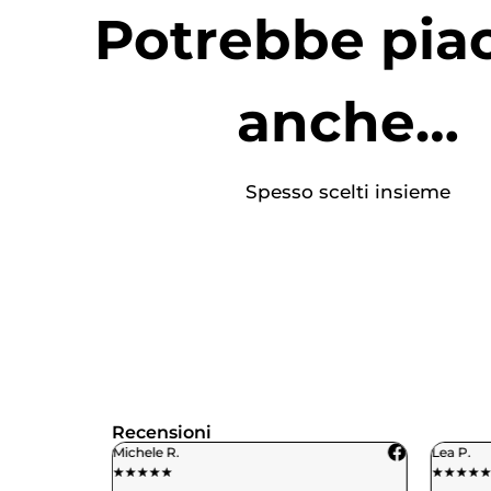
Potrebbe piac
anche…
Spesso scelti insieme
Recensioni
Michele R.
Lea P.
★
★
★
★
★
★
★
★
★