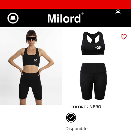
✔︎ Spedizione e reso gratuiti da €100
Set fitness NFA X
€
45,00
€
27,00
Stile essenziale,
attitudine senza
limiti
: XS
XS
S
M
L
: NERO
COLORE
Disponibile