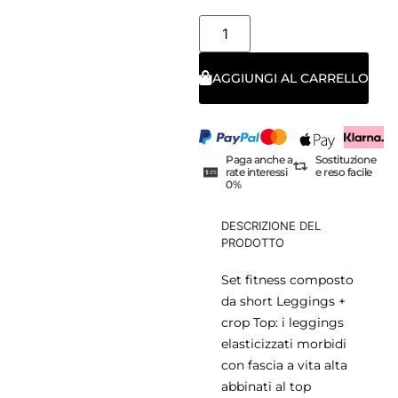
AGGIUNGI AL CARRELLO
Paga anche a
Sostituzione
rate interessi
e reso facile
0%
DESCRIZIONE DEL
PRODOTTO
Set fitness composto
da short Leggings +
crop Top: i leggings
elasticizzati morbidi
con fascia a vita alta
abbinati al top