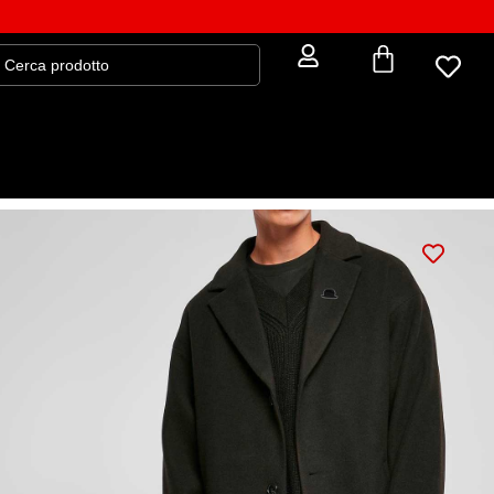
Long coat NOT A LORD (nero)
97,30
€
139,00
€
legante con licenza di stupire.
: S
TAGLIA
S
M
L
: NERO
COLORE