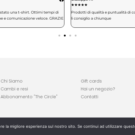
★
★
★
★
★
★
tato una t-shirt. Ottimi tempi di
Prodotti di qualità e puntualità di 
ne e comunicazione veloce. GRAZIE
li consiglio a chiunque
Chi Siamo
Gift cards
Cambi e resi
Hai un negozio?
Abbonamento "The Circle"
Contatti
re la migliore esperienza sul nostro sito. Se continui ad utilizzare ques
Milord® | P.iva 03326530924 | ©2026 All Rights Reserved