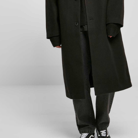
olo 1 pezzi disponibili
AGGIUNGI AL CARRELLO
Paga anche a rate
Sostituzione e reso facile
interessi 0%
DESCRIZIONE DEL PRODOTTO
Questo cappotto lungo è la scelta giusta per chi cerca
stile senza tempo con un tocco di ironia. Il design
elegante è arricchito dalla spilla in metallo con logo
del brand sul colletto a risvolto. La scritta NOT A LORD
sul retro dona un tocco di eccentricità al capo