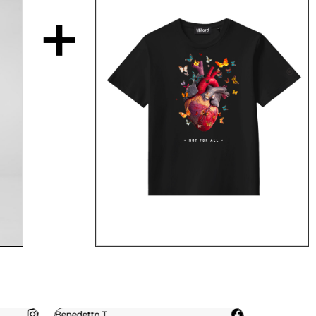
+
Benedetto T.
Daniele C.