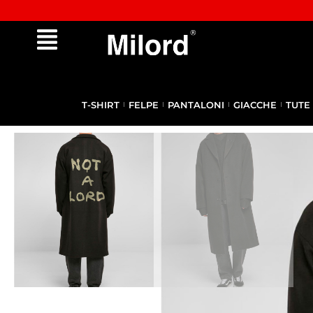
✔︎ Spedizione e reso gratuiti da €100
T-SHIRT
FELPE
PANTALONI
GIACCHE
TUTE