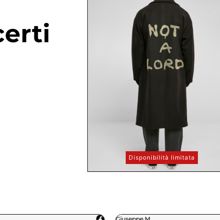
erti
Disponibilità limitata
Giuseppe M.