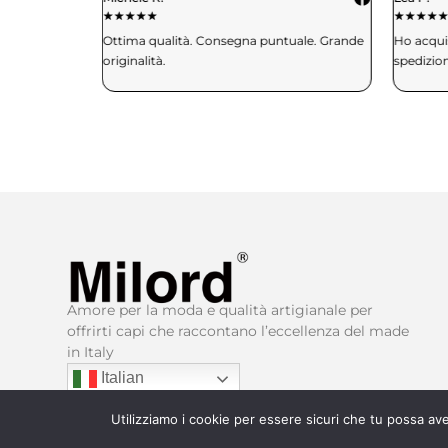
★
★
★
★
★
★
★
★
★
aglia e mi
Ottima qualità. Consegna puntuale. Grande
Ho acquis
. Davvero
originalità.
spedizio
Amore per la moda e qualità artigianale per
offrirti capi che raccontano l’eccellenza del made
in Italy​
Italian
Utilizziamo i cookie per essere sicuri che tu possa ave