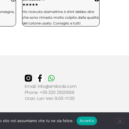
★
★
★
★
★
★
★
★
★
★
consegna..
Ho ricevuto stamattina 4 shirt debbo dire
Spedizione in 
che sono rimasto molto colpito dalla qualità
effettuerò si
del cotone usato. Consiglio a tutti
Email: info@xmilordx.com
Phone: +39 320 2920569
Orari: Lun-Ven 9:00-17:00
to sito noi assumiamo che tu ne sia felice.
Accetto