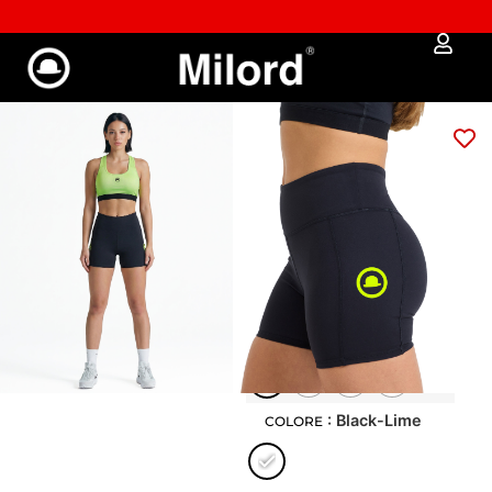
Approfitta dei Saldi | fino al - 40% OFF!
SET Milord 4FIT
(black-lime)
45,00
€
38,25
€
Performance e
stile, senza
compromessi
: XS
XS
S
M
L
: Black-Lime
COLORE