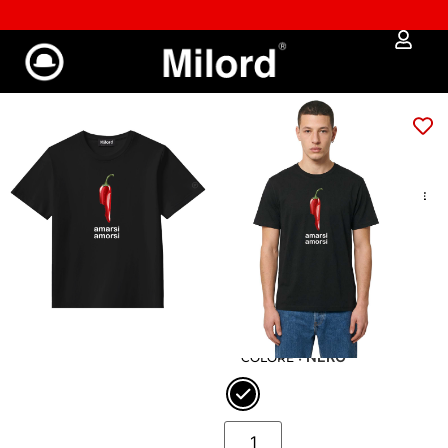
% SALDI % SALDI %
✔︎ Spedizione e reso gratuiti da €100
T-shirt AMORSI
(CHILI) black
€
39,00
€
33,15
GUIDA ALLE MISURE
: S
XS
S
M
L
XL
XXL
: NERO
COLORE