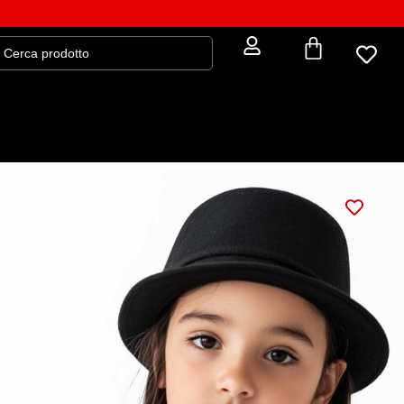
T-shirt bimbi NOT A PRINCESS
€
24,65
€
29,00
GUIDA ALLA TAGLIA
Veste regolare
– unisex a taglio dritto, confortevole e
adatta a tutte le fisicità
: 2-4 anni
TAGLIA