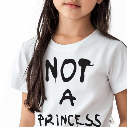
2-4
4-6
6-8
8-
10-
12-
anni
anni
anni
10
12
14
anni
anni
anni
: BIANCO
COLORE
AGGIUNGI AL CARRELLO
Paga anche a rate
Sostituzione e reso facile
interessi 0%
DESCRIZIONE DEL PRODOTTO
Morbida, resistente e delicata sulla pelle: questa t-shirt
è realizzata in 100% cotone organico di alta qualità.
Perfetta per ogni avventura quotidiana, è traspirante,