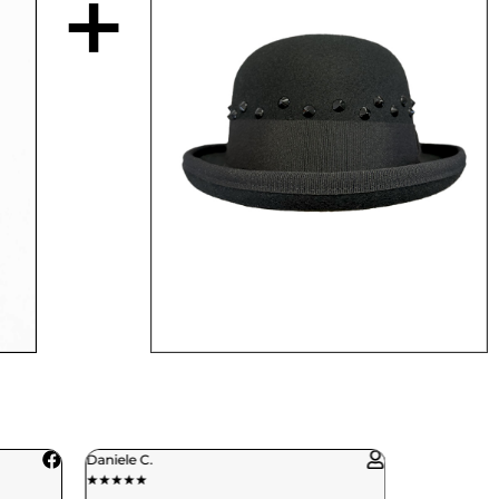
+
Paola R.
★
★
★
★
★