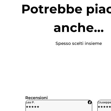
Potrebbe piac
anche…
Spesso scelti insieme
Recensioni
Giuseppe M.
Bene
★
★
★
★
★
★
★