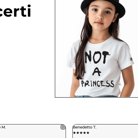
erti
detto T.
Daniele C.
★
★
★
★
★
★
★
★