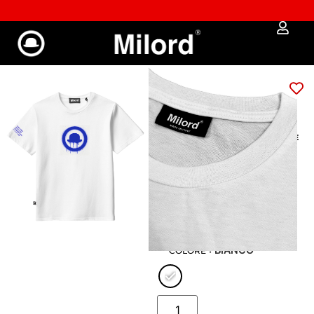
✔︎ Spedizione e reso gratuiti da €100
T-shirt BLU Milord
LOGO
39,00
€
33,15
€
GUIDA ALLE MISURE
: S
XS
S
M
L
XL
XXL
: BIANCO
COLORE