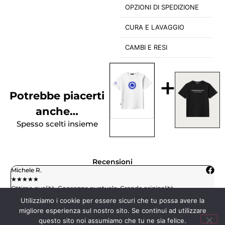
OPZIONI DI SPEDIZIONE
CURA E LAVAGGIO
CAMBI E RESI
+
Potrebbe piacerti
anche…
Spesso scelti insieme
Recensioni
Michele R.
L
★
★
★
★
★
★
Ottima qualità. Consegna puntuale. Grande originalità.
H
c
Utilizziamo i cookie per essere sicuri che tu possa avere la
migliore esperienza sul nostro sito. Se continui ad utilizzare
questo sito noi assumiamo che tu ne sia felice.