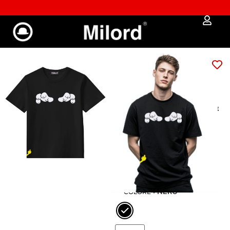
 % SALDI % SALDI % SALDI %
✔︎ Spedizione e reso gratui
T-shirt BYE BYE
SYLVESTER
Art: 2073
39,00
€
33,15
€
GUIDA ALLE MISURE
: XS
XS
S
M
L
XL
XXL
: NERO
COLORE