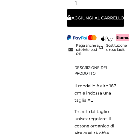
AGGIUNGI AL CARRELLO
Paga anche a
Sostituzione
rate interessi
e reso facile
0%
DESCRIZIONE DEL
PRODOTTO
Il modello è alto 187
cm e indossa una
taglia XL
T-shirt dal taglio
unisex regolare. Il
cotone organico di
alta qualità offre