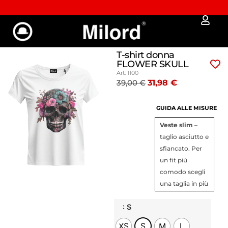
✔︎ Spedizione e reso gratuiti da €100
T-shirt donna
FLOWER SKULL
Art: 1100
39,00
€
31,98
€
GUIDA ALLE MISURE
Veste slim
–
taglio asciutto e
sfiancato. Per
un fit più
comodo scegli
una taglia in più
: S
XS
S
M
L