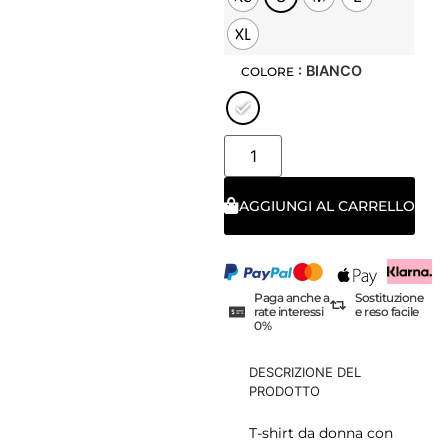
XL
: BIANCO
COLORE
AGGIUNGI AL CARRELLO
Paga anche a
Sostituzione
rate interessi
e reso facile
0%
DESCRIZIONE DEL
PRODOTTO
T-shirt da donna con