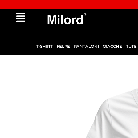
✔︎ Spedizione e reso gratuiti da €100
T-SHIRT
FELPE
PANTALONI
GIACCHE
TUTE