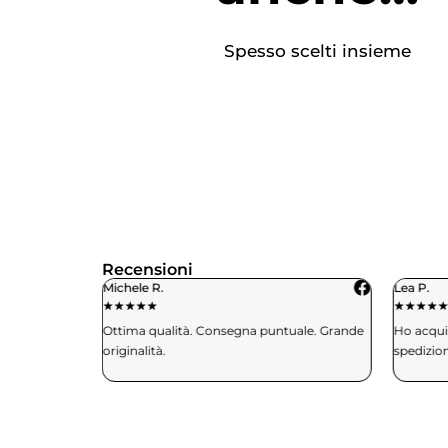
Spesso scelti insieme
Recensioni
Michele R.
Lea P.
★
★
★
★
★
★
★
★
★
aglia e mi
Ottima qualità. Consegna puntuale. Grande
Ho acquis
. Davvero
originalità.
spedizio