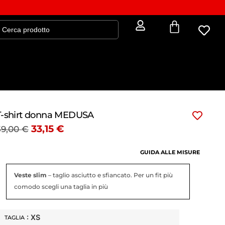
T-shirt donna MEDUSA
33,15
€
39,00
€
GUIDA ALLE MISURE
Veste slim
– taglio asciutto e sfiancato. Per un fit più
comodo scegli una taglia in più
: XS
TAGLIA