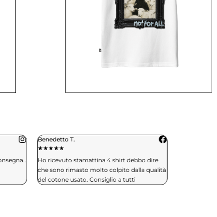
Benedetto T.
Daniele C.
★
★
★
★
★
★
★
★
★
★
consegna..
Ho ricevuto stamattina 4 shirt debbo dire
Spedizione in 
che sono rimasto molto colpito dalla qualità
effettuerò si
del cotone usato. Consiglio a tutti