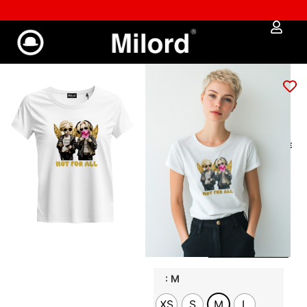
✔︎ Spedizione e reso gratuiti da €100
T-shirt donna NFA
ANGELS
Art: 2030
€
39,00
€
33,15
GUIDA ALLE MISURE
Veste slim
–
taglio asciutto e
sfiancato. Per
un fit più
comodo scegli
una taglia in più
: M
XS
S
M
L