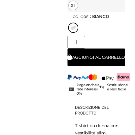
XL
: BIANCO
COLORE
AGGIUNGI AL CARRELLO
Paga anche a
Sostituzione
rate interessi
e reso facile
0%
DESCRIZIONE DEL
PRODOTTO
T-shirt da donna con
vestibilità slim,