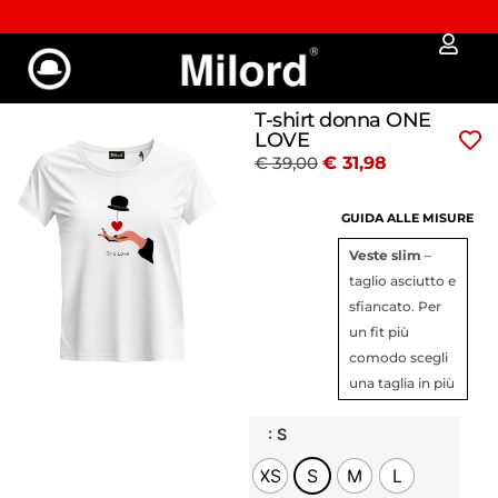
% SALDI % SALDI % SALDI %
✔︎ Spedizione e reso gratuit
T-shirt donna ONE
LOVE
€
39,00
€
31,98
GUIDA ALLE MISURE
Veste slim
–
taglio asciutto e
sfiancato. Per
un fit più
comodo scegli
una taglia in più
: S
XS
S
M
L