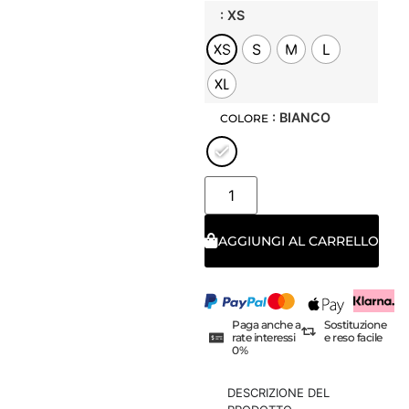
: XS
XS
S
M
L
XL
: BIANCO
COLORE
AGGIUNGI AL CARRELLO
Paga anche a
Sostituzione
rate interessi
e reso facile
0%
DESCRIZIONE DEL