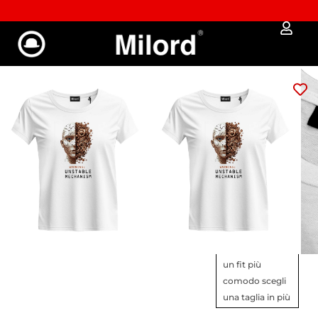
Approfitta dei Saldi | fino al - 40% OFF!
T-shirt donna
UNSTABLE
39,00
€
31,98
€
Instabile, ma
irresistibile.
GUIDA ALLE MISURE
Veste slim
–
taglio asciutto e
sfiancato. Per
un fit più
comodo scegli
una taglia in più