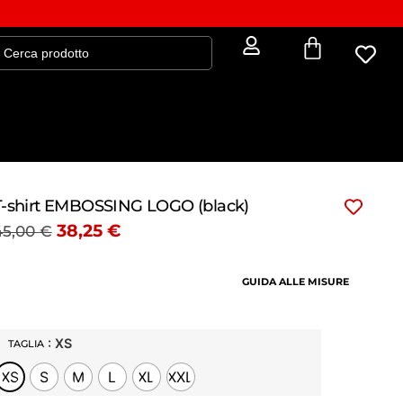
T-shirt EMBOSSING LOGO (black)
38,25
€
45,00
€
GUIDA ALLE MISURE
: XS
TAGLIA
XS
S
M
L
XL
XXL