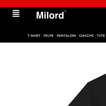
✔︎ Spedizione e reso gratuiti da €100
T-SHIRT
FELPE
PANTALONI
GIACCHE
TUTE