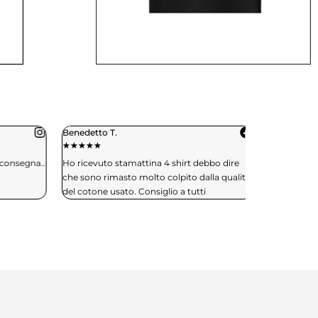
Benedetto T.
Daniele C.
★
★
★
★
★
★
★
★
★
★
consegna..
Ho ricevuto stamattina 4 shirt debbo dire
Spedizione in 
che sono rimasto molto colpito dalla qualità
effettuerò si
del cotone usato. Consiglio a tutti