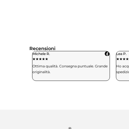
Recensioni
Michele R.
Lea P.
★
★
★
★
★
★
★
★
★
aglia e mi
Ottima qualità. Consegna puntuale. Grande
Ho acquis
. Davvero
originalità.
spedizio