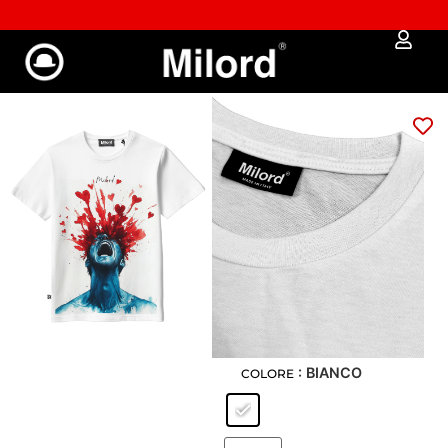
✔︎ Spedizione e reso gratuiti da €100
T-shirt LOVE
EXPLOSION
Art: 2024-WH
€
39,00
€
33,15
GUIDA ALLE MISURE
: S
XS
S
M
L
XL
XXL
: BIANCO
COLORE