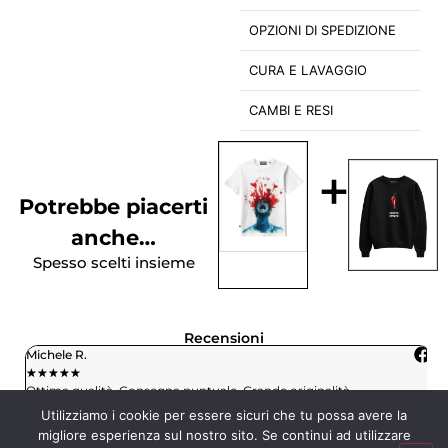
OPZIONI DI SPEDIZIONE
CURA E LAVAGGIO
CAMBI E RESI
+
Potrebbe piacerti
anche…
Spesso scelti insieme
Recensioni
Michele R.
L
★
★
★
★
★
★
Ottima qualità. Consegna puntuale. Grande originalità.
H
c
Utilizziamo i cookie per essere sicuri che tu possa avere la
migliore esperienza sul nostro sito. Se continui ad utilizzare