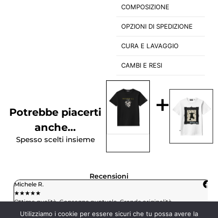
COMPOSIZIONE
OPZIONI DI SPEDIZIONE
CURA E LAVAGGIO
CAMBI E RESI
+
Potrebbe piacerti
anche…
Spesso scelti insieme
Recensioni
Michele R.
L
★
★
★
★
★
★
Ottima qualità. Consegna puntuale. Grande originalità.
H
c
Utilizziamo i cookie per essere sicuri che tu possa avere la