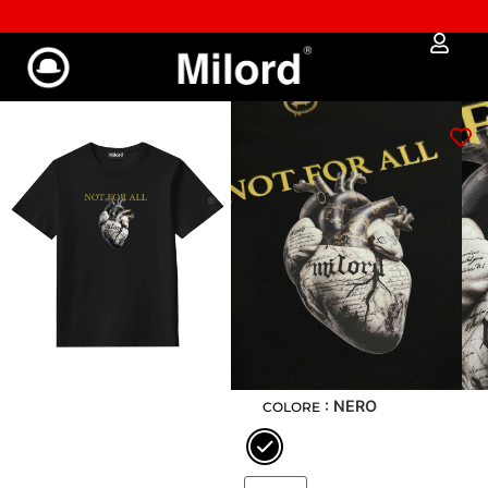
✔︎ Spedizione e reso gratuiti da €100
T-shirt MARBLE
HEART (BLACK)
Art: 2063-BK
€
39,00
€
33,15
GUIDA ALLE MISURE
: XS
XS
S
M
L
XL
XXL
: NERO
COLORE