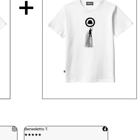
+
Benedetto T.
Daniele C.
★
★
★
★
★
★
★
★
★
★