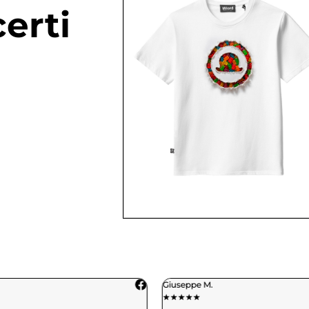
erti
Giuseppe M.
★
★
★
★
★
★