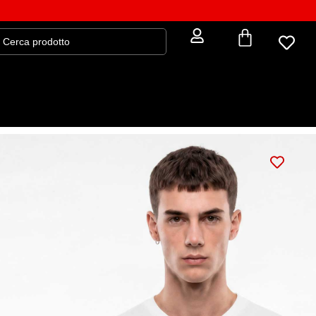
T-shirt MILORD CANDY LOGO (unisex)
39,00
€
GUIDA ALLE MISURE
: S
TAGLIA
XS
S
M
L
XL
XXL