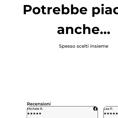
Potrebbe piac
anche…
Spesso scelti insieme
Recensioni
Michele R.
Lea P.
★
★
★
★
★
★
★
★
★