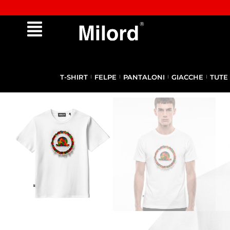
✔︎ Spedizione e reso gratuiti da €100
T-SHIRT
FELPE
PANTALONI
GIACCHE
TUTE