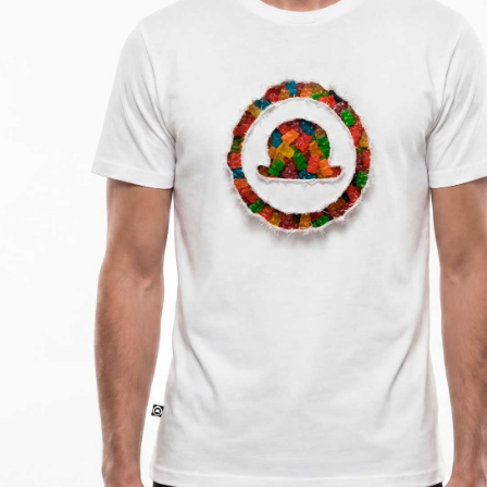
: BIANCO
COLORE
AGGIUNGI AL CARRELLO
Paga anche a rate
Sostituzione e reso facile
interessi 0%
DESCRIZIONE DEL PRODOTTO
T-shirt unisex regular fit in cotone premium Made in
Italy. Stampa digitale HQ impercettibile al tatto.
COMPOSIZIONE