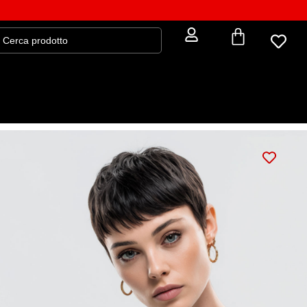
T-shirt NOT FOR ALL LIPS (unisex)
rt: 2078-BK
33,15
€
39,00
€
GUIDA ALLE MISURE
Veste regolare
– unisex a taglio dritto, confortevole e
adatta a tutte le fisicità