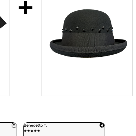
+
Benedetto T.
Daniele C.
★
★
★
★
★
★
★
★
★
★