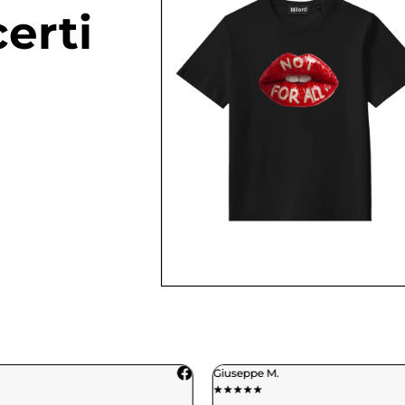
erti
Giuseppe M.
★
★
★
★
★
★