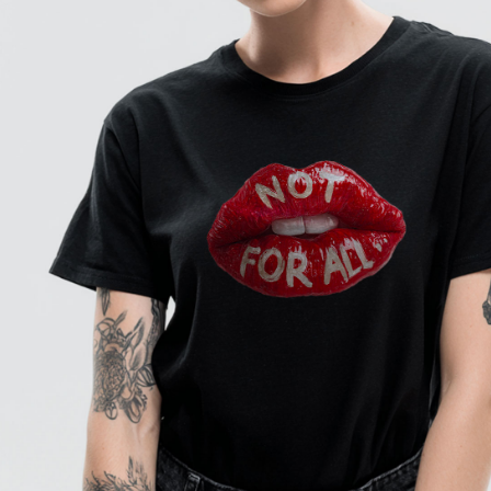
: XS
TAGLIA
XS
S
M
L
XL
XXL
: NERO
COLORE
AGGIUNGI AL CARRELLO
Paga anche a rate
Sostituzione e reso facile
interessi 0%
DESCRIZIONE DEL PRODOTTO
T-shirt dal taglio unisex regolare. Il cotone organico di
alta qualità offre massimo comfort e durata nel tempo