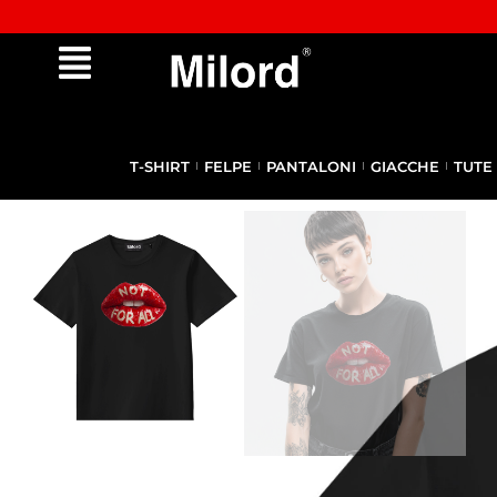
✔︎ Spedizione e reso gratuiti da €100
T-SHIRT
FELPE
PANTALONI
GIACCHE
TUTE