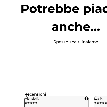
Potrebbe piac
anche…
Spesso scelti insieme
Recensioni
Michele R.
Lea P.
★
★
★
★
★
★
★
★
★