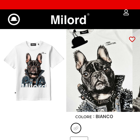
✔︎ Spedizione e reso gratuiti da €100
T-shirt REBEL BULLY
(limited)
Art: 2051
39,00
€
33,15
€
GUIDA ALLE MISURE
: XS
XS
S
M
L
XL
XXL
: BIANCO
COLORE