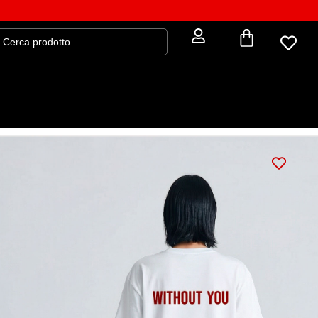
T-shirt WITHOUT YOU
rt: 7007-WH
€
33,15
€
39,00
GUIDA ALLE MISURE
Veste regolare
– unisex a taglio dritto, confortevole e
adatta a tutte le fisicità