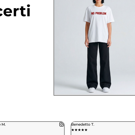
erti
o T.
Daniele C.
★
★
★
★
★
★