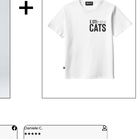
+
Paola R.
★
★
★
★
★