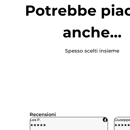
Potrebbe piac
anche…
Spesso scelti insieme
Recensioni
Giuseppe M.
Benedett
★
★
★
★
★
★
★
★
★