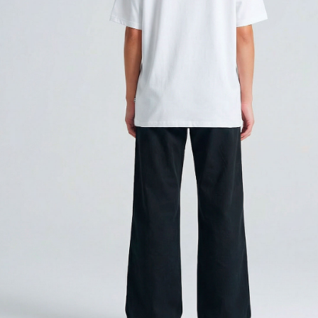
: XS
TAGLIA
XS
S
M
L
XL
XXL
: BIANCO
COLORE
AGGIUNGI AL CARRELLO
Paga anche a rate
Sostituzione e reso facile
interessi 0%
DESCRIZIONE DEL PRODOTTO
T-shirt dal taglio unisex regolare, realizzata
interamente in
Italia
con particolare attenzione alla