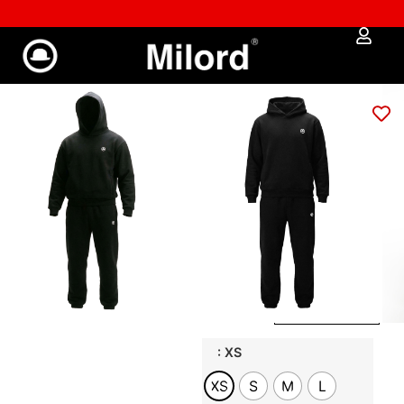
 % SALDI %
✔︎ Spedizione e reso gratuiti da €100
Tuta unisex Milord
logo (black)
79,00
€
67,15
€
GUIDA ALLA TAGLIA
Veste regolare
–
unisex a taglio
dritto,
confortevole e
adatta a tutte le
fisicità
: XS
XS
S
M
L