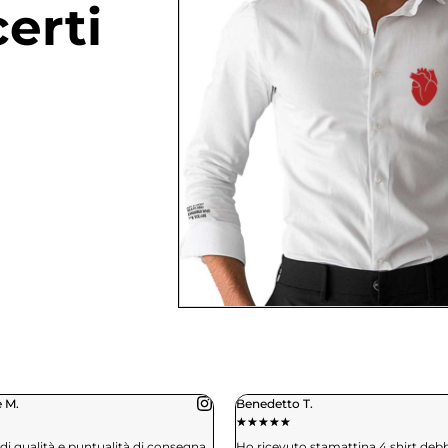
erti
etto T.
Daniele C.
★
★
★
★
★
★
★
★
cevuto stamattina 4 shirt debbo dire
Spedizione in 3 giorni, qualità t-