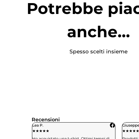
Potrebbe piac
anche…
Spesso scelti insieme
Recensioni
Giuseppe M.
Bened
★
★
★
★
★
★
★
Ottimi tempi di
Prodotti di qualità e puntualità di consegna..
Ho ri