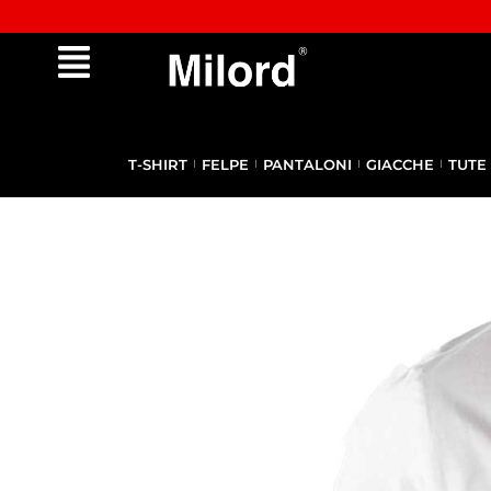
Approfitta dei Saldi | fino al - 40% OFF!
T-SHIRT
FELPE
PANTALONI
GIACCHE
TUTE