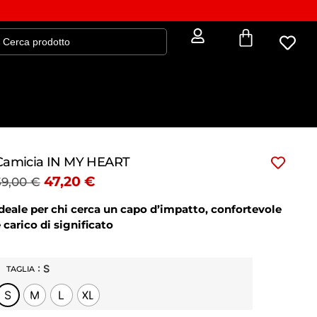
Camicia IN MY HEART
47,20
€
59,00
€
deale per chi cerca un capo d’impatto, confortevole
 carico di significato
: S
TAGLIA
S
M
L
XL