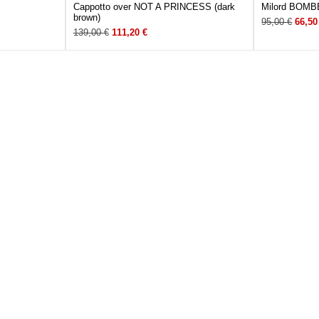
Cappotto over NOT A PRINCESS (dark
Milord BOMBE
brown)
95,00
€
66,5
139,00
€
111,20
€