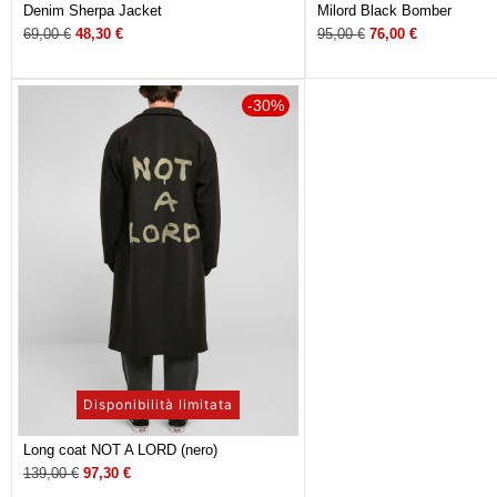
Denim Sherpa Jacket
Milord Black Bomber
69,00
€
48,30
€
95,00
€
76,00
€
-30%
Disponibilità limitata
Long coat NOT A LORD (nero)
139,00
€
97,30
€