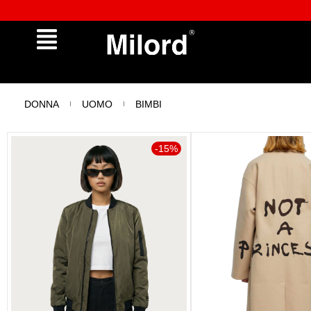
Approfitta dei Saldi | fino al - 40% OFF!
DONNA
UOMO
BIMBI
-15%