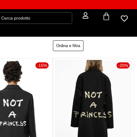
Ordina e filtra
-15%
-20%