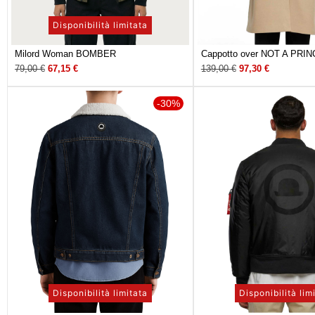
Disponibilità limitata
Milord Woman BOMBER
Cappotto over NOT A PRIN
79,00
€
67,15
€
139,00
€
97,30
€
-30%
Disponibilità limitata
Disponibilità lim