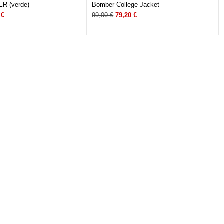
R (verde)
Bomber College Jacket
0
€
99,00
€
79,20
€