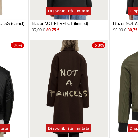
Disponibilità limitata
Disp
CESS (camel)
Blazer NOT PERFECT (limited)
Blazer NOT 
95,00
€
80,75
€
95,00
€
80,7
-20%
-20%
itata
Disponibilità limitata
Disp