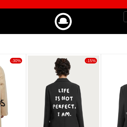
-30%
-15%