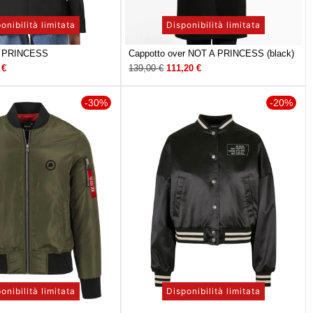
onibilità limitata
Disponibilità limitata
A PRINCESS
Cappotto over NOT A PRINCESS (black)
5
€
139,00
€
111,20
€
-30%
-20%
onibilità limitata
Disponibilità limitata