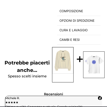
COMPOSIZIONE
OPZIONI DI SPEDIZIONE
CURA E LAVAGGIO
CAMBI E RESI
+
Potrebbe piacerti
anche…
Spesso scelti insieme
Recensioni
Michele R.
L
★
★
★
★
★
★
Ottima qualità. Consegna puntuale. Grande originalità.
H