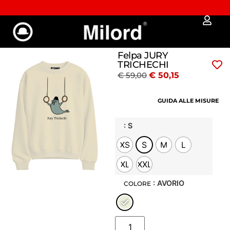
✔︎ Spedizione e reso gratuiti da €100
Felpa JURY
TRICHECHI
€
59,00
€
50,15
GUIDA ALLE MISURE
: S
XS
S
M
L
XL
XXL
: AVORIO
COLORE