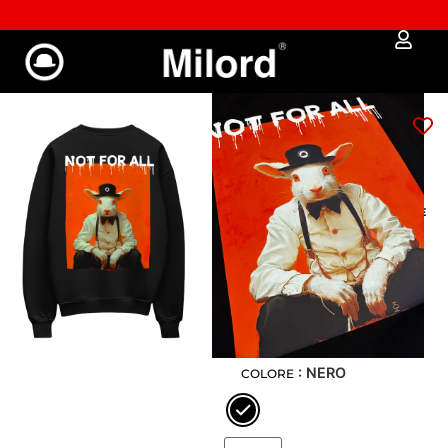
✔︎ Spedizione e reso gratuiti da €100
Felpa MILORD
RABBIT
Art: 2010-F
59,90
€
41,93
€
GUIDA ALLE MISURE
: XS
XS
S
M
L
XL
XXL
: NERO
COLORE