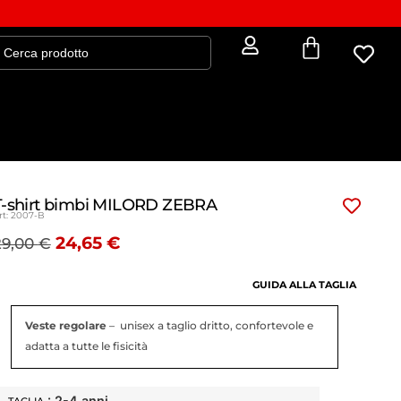
T-shirt bimbi MILORD ZEBRA
rt: 2007-B
24,65
€
29,00
€
GUIDA ALLA TAGLIA
Veste regolare
– unisex a taglio dritto, confortevole e
adatta a tutte le fisicità
: 2-4 anni