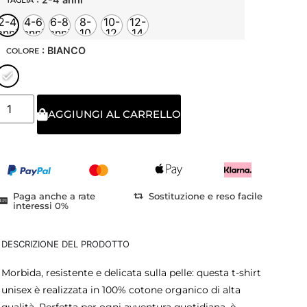
TAGLIA
2-4
4-6
6-8
8-
10-
12-
anni
anni
anni
10
12
14
anni
anni
anni
: BIANCO
COLORE
AGGIUNGI AL CARRELLO
Paga anche a rate
Sostituzione e reso facile
interessi 0%
DESCRIZIONE DEL PRODOTTO
Morbida, resistente e delicata sulla pelle: questa t-shirt
unisex è realizzata in 100% cotone organico di alta
qualità. Perfetta per ogni avventura quotidiana, è