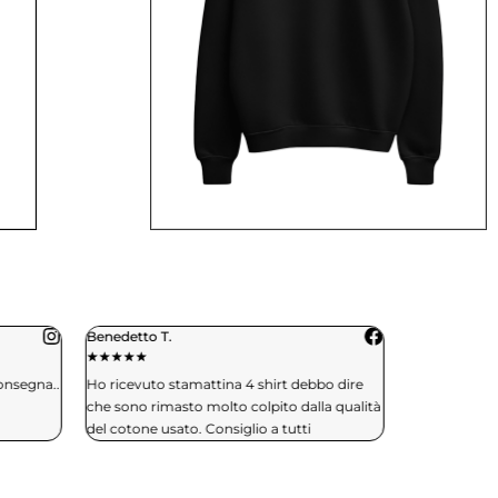
Benedetto T.
Daniele C.
★
★
★
★
★
★
★
★
★
★
consegna..
Ho ricevuto stamattina 4 shirt debbo dire
Spedizione in 
che sono rimasto molto colpito dalla qualità
effettuerò si
del cotone usato. Consiglio a tutti