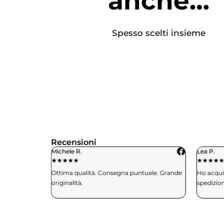
anche…
Spesso scelti insieme
Recensioni
Michele R.
Lea P.
★
★
★
★
★
★
★
★
★
aglia e mi
Ottima qualità. Consegna puntuale. Grande
Ho acquis
. Davvero
originalità.
spedizio