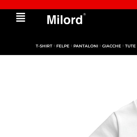
✔︎ Spedizione e reso gratuiti da €100
T-SHIRT
FELPE
PANTALONI
GIACCHE
TUTE