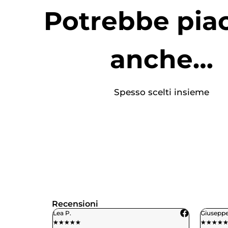
Potrebbe piac
anche…
Spesso scelti insieme
Recensioni
Giuseppe M.
Benede
★
★
★
★
★
★
★
★
★