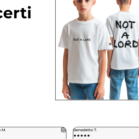
erti
tto T.
Daniele C.
★
★
★
★
★
★