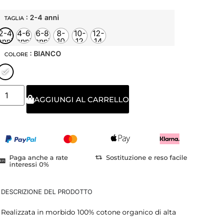
: 2-4 anni
TAGLIA
2-4
4-6
6-8
8-
10-
12-
anni
anni
anni
10
12
14
anni
anni
anni
: BIANCO
COLORE
AGGIUNGI AL CARRELLO
Paga anche a rate
Sostituzione e reso facile
interessi 0%
DESCRIZIONE DEL PRODOTTO
Realizzata in morbido 100% cotone organico di alta