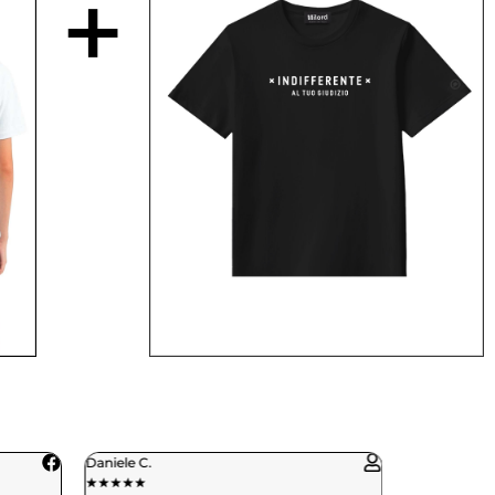
+
Paola R.
★
★
★
★
★