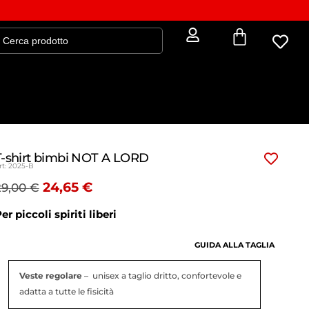
T-shirt bimbi NOT A LORD
rt: 2025-B
24,65
€
29,00
€
er piccoli spiriti liberi
GUIDA ALLA TAGLIA
Veste regolare
– unisex a taglio dritto, confortevole e
adatta a tutte le fisicità