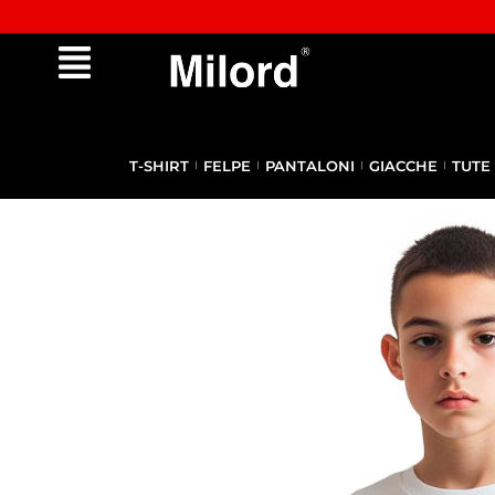
Approfitta dei Saldi | fino al - 40% OFF!
T-SHIRT
FELPE
PANTALONI
GIACCHE
TUTE