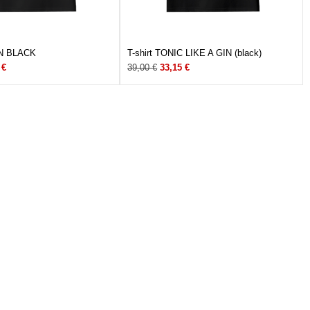
 IN BLACK
T-shirt TONIC LIKE A GIN (black)
5
€
39,00
€
33,15
€