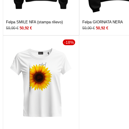
Felpa SMILE NFA (stampa rilievo)
Felpa GIORNATA NERA
59,90
€
50,92
€
59,90
€
50,92
€
-18%