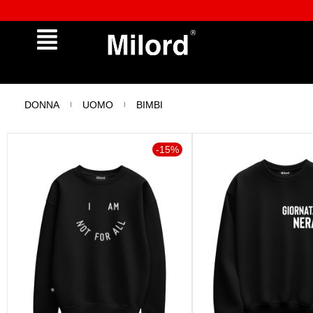
✔︎ Spedizione e reso gratuiti da €100
DONNA
UOMO
BIMBI
-15%