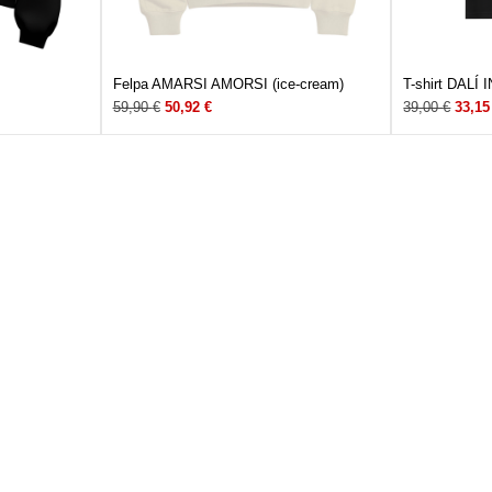
Felpa AMARSI AMORSI (ice-cream)
T-shirt DALÍ
59,90
€
50,92
€
39,00
€
33,1