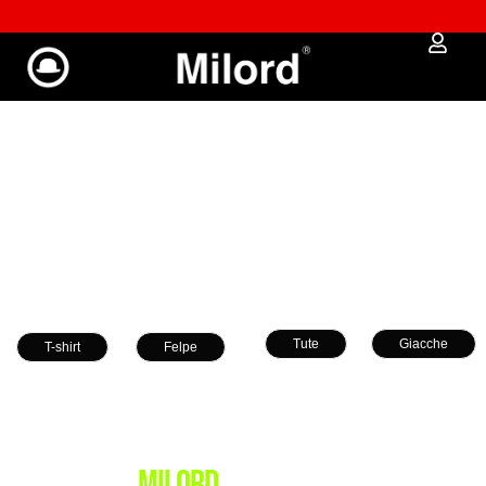
Approfitta dei Saldi | fino al - 40% OFF!
Tute
Giacche
T-shirt
Felpe
MILORD