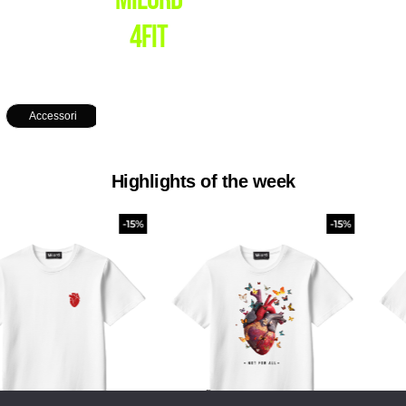
%SALE%
Nuovi
4FIT
CORNER
Arrivi
COMING
SOON
Accessori
Highlights of the week
-15%
-15%