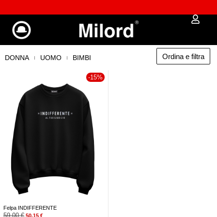
Approfitta dei Saldi | fino al - 40% OFF!
Ordina e filtra
DONNA
UOMO
BIMBI
-15%
Felpa INDIFFERENTE
59,00
€
50,15
€