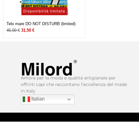
Disponibilità limitata
Telo mare DO NOT DISTURB (limited)
45,00
€
31,50
€
Amore per la moda e qualità artigianale per
offrirti capi che raccontano l’eccellenza del made
in Italy​
Italian