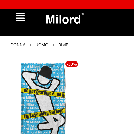
𖠿 Oltre 8.000 punti di ritiro e locker disponibili
DONNA
UOMO
BIMBI
-30%