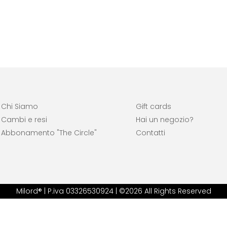
Chi Siamo
Gift cards
Cambi e resi
Hai un negozio?
Abbonamento "The Circle"
Contatti
Milord® | P.iva 03326530924 | ©2026 All Rights Reserved