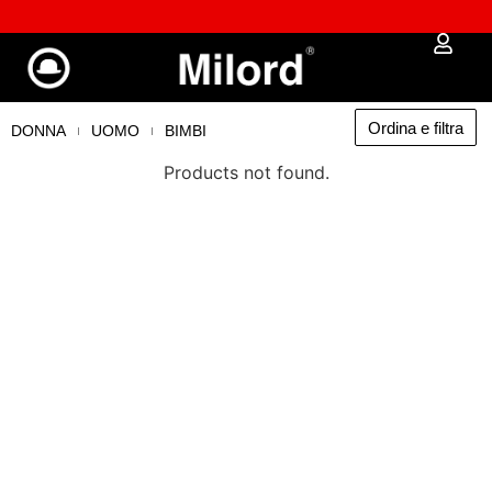
 %
✔︎ Spedizione e reso gratuiti da €100
Ordina e filtra
DONNA
UOMO
BIMBI
Products not found.