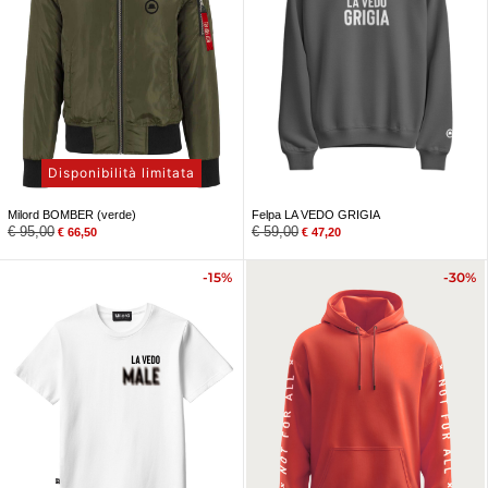
Disponibilità limitata
Milord BOMBER (verde)
Felpa LA VEDO GRIGIA
€
95,00
€
59,00
€
66,50
€
47,20
-15%
-30%