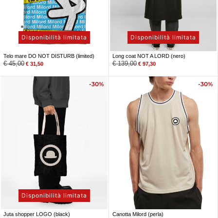
Disponibilità limitata
Disponibilità limitata
Telo mare DO NOT DISTURB (limited)
Long coat NOT A LORD (nero)
€
45,00
€
139,00
€
31,50
€
97,30
-30%
-30%
Disponibilità limitata
Juta shopper LOGO (black)
Canotta Milord (perla)