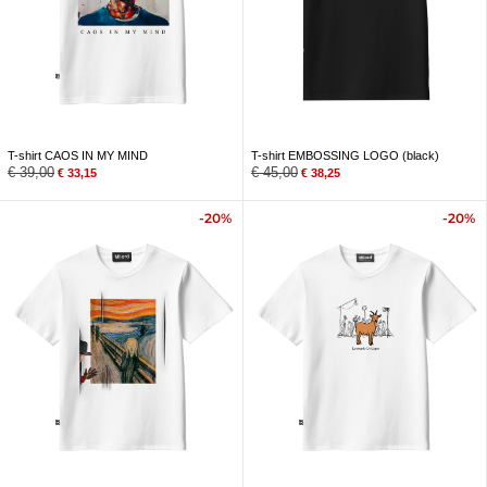
T-shirt CAOS IN MY MIND
T-shirt EMBOSSING LOGO (black)
€
39,00
€
45,00
€
33,15
€
38,25
-20%
-20%