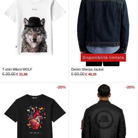
Disponibilità limitata
T-shirt Milord WOLF
Denim Sherpa Jacket
€
39,00
€
69,00
€
31,98
€
48,30
-20%
-20%