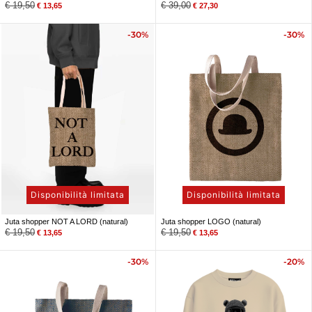
€
19,50
€
39,00
€
13,65
€
27,30
-30%
-30%
Disponibilità limitata
Disponibilità limitata
Juta shopper NOT A LORD (natural)
Juta shopper LOGO (natural)
€
19,50
€
19,50
€
13,65
€
13,65
-30%
-20%