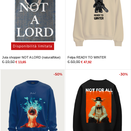
Disponibilità limitata
Juta shopper NOT A LORD (natural/blue)
Felpa READY TO WINTER
€
19,50
€
59,90
€
13,65
€
47,92
-50%
-30%