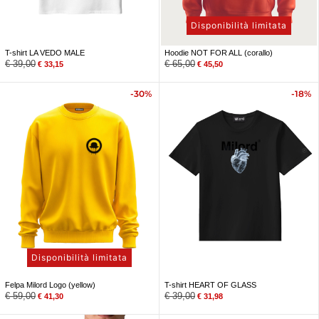
Disponibilità limitata
T-shirt LA VEDO MALE
Hoodie NOT FOR ALL (corallo)
€
39,00
€
65,00
€
33,15
€
45,50
-30%
-18%
Disponibilità limitata
Felpa Milord Logo (yellow)
T-shirt HEART OF GLASS
€
59,00
€
39,00
€
41,30
€
31,98