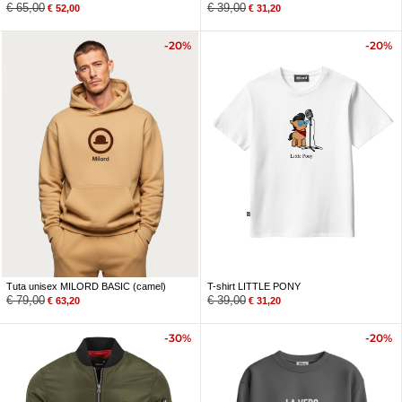
€
65,00
€
39,00
€
52,00
€
31,20
-20%
-20%
Tuta unisex MILORD BASIC (camel)
T-shirt LITTLE PONY
€
79,00
€
39,00
€
63,20
€
31,20
-30%
-20%