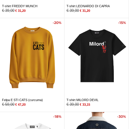
T-shirt FREDDY MUNCH
T-shirt LEONARDO DI CAPRA
€
39,00
€
39,00
€
31,20
€
31,20
-20%
-15%
Felpa E STI CATS (curcuma)
T-shirt MILORD DEVIL
€
59,00
€
39,00
€
47,20
€
33,15
-18%
-30%