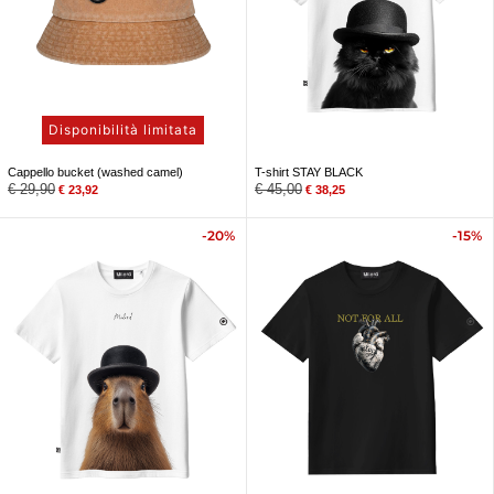
Disponibilità limitata
Cappello bucket (washed camel)
T-shirt STAY BLACK
€
29,90
€
45,00
€
23,92
€
38,25
-20%
-15%