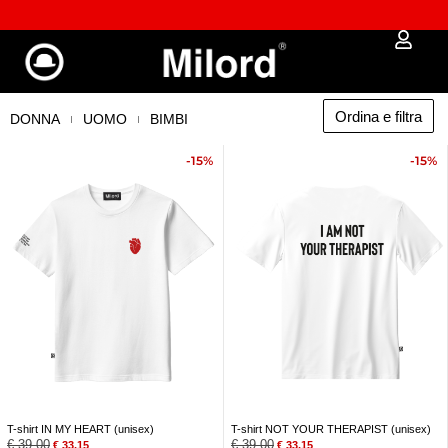
✔︎ Spedizione e reso gratuiti da €100
Ordina e filtra
DONNA
UOMO
BIMBI
-15%
-15%
T-shirt IN MY HEART (unisex)
T-shirt NOT YOUR THERAPIST (unisex)
€
39,00
€
39,00
€
33,15
€
33,15