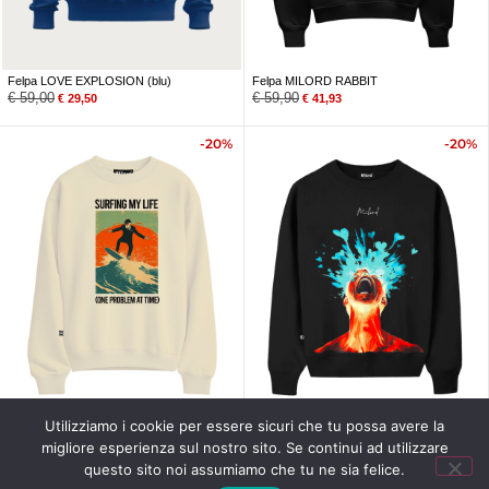
Felpa LOVE EXPLOSION (blu)
Felpa MILORD RABBIT
€
59,00
€
59,90
€
29,50
€
41,93
-20%
-20%
Utilizziamo i cookie per essere sicuri che tu possa avere la
Felpa SURFING MY LIFE
Felpa LOVE EXPLOSION
migliore esperienza sul nostro sito. Se continui ad utilizzare
€
59,00
€
59,90
€
47,20
€
47,92
questo sito noi assumiamo che tu ne sia felice.