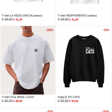
T-shirt LA VEDO GRICIA (unisex)
T-shirt INDIFFERENTE (unisex)
€
39,00
€
39,00
€
31,20
€
31,20
-20%
-15%
T-shirt Over BASIC LOGO
Felpa E STI CATS
€
35,00
€
59,90
€
28,00
€
50,92
-15%
-20%