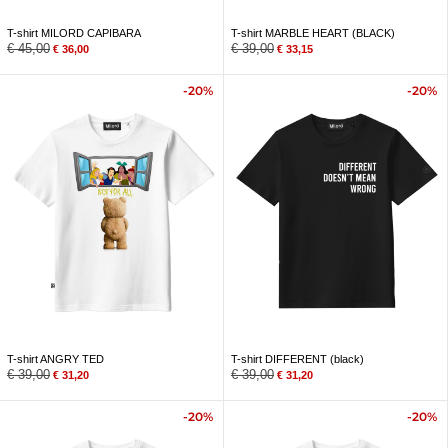
T-shirt MILORD CAPIBARA
T-shirt MARBLE HEART (BLACK)
€
45,00
€
39,00
€
36,00
€
33,15
-20%
-20%
T-shirt ANGRY TED
T-shirt DIFFERENT (black)
€
39,00
€
39,00
€
31,20
€
31,20
-20%
-20%