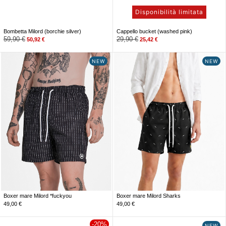
Disponibilità limitata
Bombetta Milord (borchie silver)
Cappello bucket (washed pink)
59,90
€
29,90
€
50,92
€
25,42
€
NEW
NEW
Boxer mare Milord *fuckyou
Boxer mare Milord Sharks
49,00
€
49,00
€
-20%
NEW