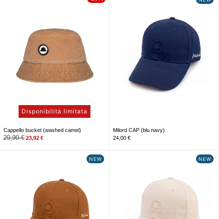
Disponibilità limitata
Cappello bucket (washed camel)
Milord CAP (blu navy)
29,90
€
23,92
€
24,00
€
NEW
NEW