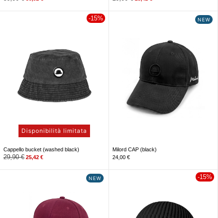
-15%
NEW
Disponibilità limitata
Cappello bucket (washed black)
Milord CAP (black)
29,90
€
25,42
€
24,00
€
-15%
NEW