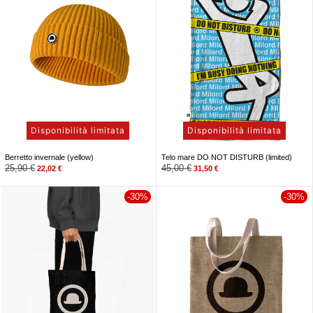
Disponibilità limitata
Disponibilità limitata
Berretto invernale (yellow)
Telo mare DO NOT DISTURB (limited)
25,90
€
45,00
€
22,02
€
31,50
€
-30%
-30%