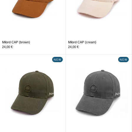
Milord CAP (brown)
Milord CAP (cream)
24,00
€
24,00
€
NEW
NEW