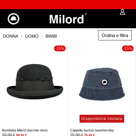
✔︎ Spedizione e reso gratuiti da €100
Ordina e filtra
DONNA
UOMO
BIMBI
-15%
-15%
Disponibilità limitata
Bombetta Milord (borchie nere)
Cappello bucket (washed blu)
59,90
€
29,90
€
50,92
€
25,42
€