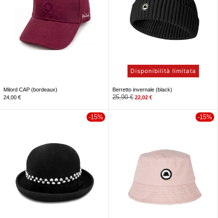
Disponibilità limitata
Milord CAP (bordeaux)
Berretto invernale (black)
25,90
€
24,00
€
22,02
€
-15%
-15%