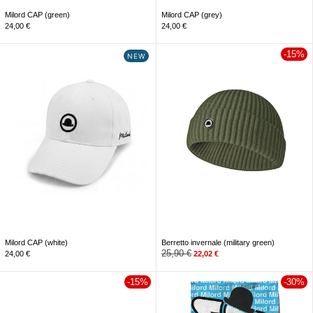
Milord CAP (green)
Milord CAP (grey)
24,00
€
24,00
€
-15%
NEW
Milord CAP (white)
Berretto invernale (military green)
25,90
€
24,00
€
22,02
€
-15%
-30%