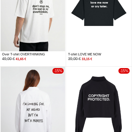
Over T-shirt OVERTHINKING
T-shirt LOVE ME NOW
49,00
€
39,00
€
41,65
€
33,15
€
-15%
-15%