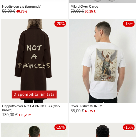
Hoodie con zip (burgundy)
Milord Over Cargo
55,00
€
59,00
€
46,75
€
50,15
€
-20%
-15%
Disponibilità limitata
Cappotto over NOT A PRINCESS (dark
Over T-shirt MONEY
brown)
55,00
€
46,75
€
139,00
€
111,20
€
-15%
-15%