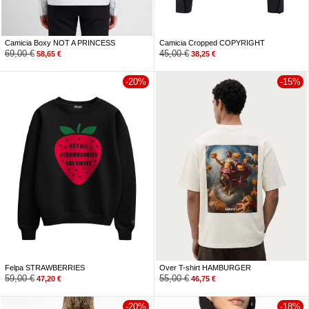
Camicia Boxy NOT A PRINCESS
Camicia Cropped COPYRIGHT
69,00
€
45,00
€
58,65
€
38,25
€
-20%
-15%
Felpa STRAWBERRIES
Over T-shirt HAMBURGER
59,00
€
55,00
€
47,20
€
46,75
€
-20%
-18%