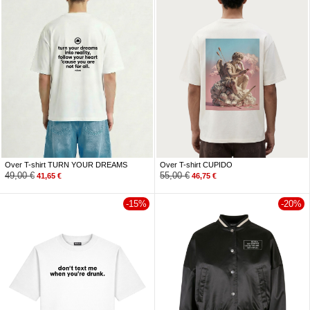
Over T-shirt TURN YOUR DREAMS
Over T-shirt CUPIDO
49,00
€
55,00
€
41,65
€
46,75
€
-15%
-20%