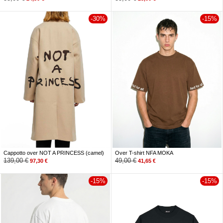
-30%
-15%
Cappotto over NOT A PRINCESS (camel)
Over T-shirt NFA MOKA
139,00
€
49,00
€
97,30
€
41,65
€
-15%
-15%