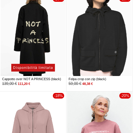
Disponibilità limitata
Cappotto over NOT A PRINCESS (black)
Felpa crop con zip (black)
139,00
€
59,00
€
111,20
€
48,38
€
-18%
-20%