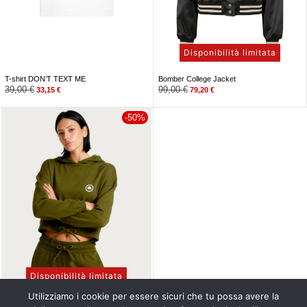
Disponibilità limitata
T-shirt DON’T TEXT ME
Bomber College Jacket
39,00
€
99,00
€
33,15
€
79,20
€
-50%
Disponibilità limitata
Utilizziamo i cookie per essere sicuri che tu possa avere la
Tuta Milord donna (verde oliva)