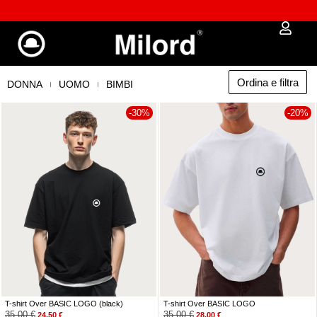
Approfitta dei Saldi | fino al - 40% OFF!
Ordina e filtra
DONNA
UOMO
BIMBI
-30%
-20%
T-shirt Over BASIC LOGO (black)
T-shirt Over BASIC LOGO
35,00
€
35,00
€
24,50
€
28,00
€