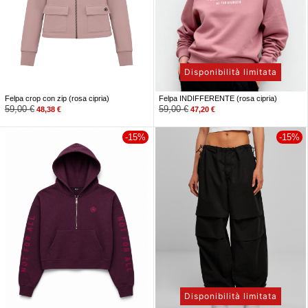
Disponibilità limitata
Felpa crop con zip (rosa cipria)
Felpa INDIFFERENTE (rosa cipria)
59,00
€
59,00
€
48,38
€
47,20
€
-15%
-15%
Disponibilità limitata