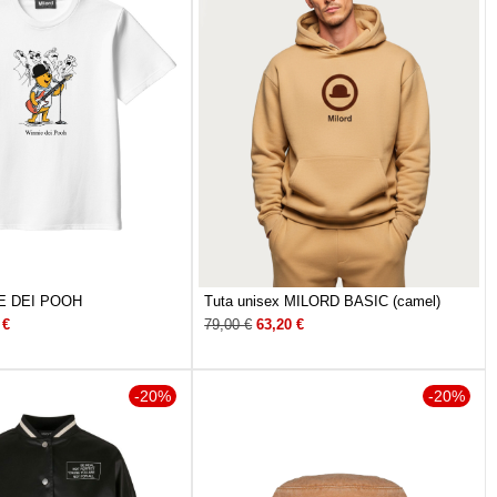
NIE DEI POOH
Tuta unisex MILORD BASIC (camel)
0
€
79,00
€
63,20
€
-20%
-20%