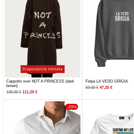
Disponibilità limitata
Cappotto over NOT A PRINCESS (dark
Felpa LA VEDO GRIGIA
brown)
59,00
€
47,20
€
139,00
€
111,20
€
-20%