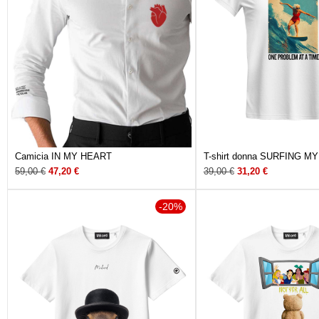
Camicia IN MY HEART
T-shirt donna SURFING MY
59,00
€
47,20
€
39,00
€
31,20
€
-20%