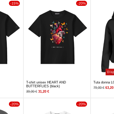
-15%
-20%
Disp
T-shirt unisex HEART AND
Tuta donna L
BUTTERFLIES (black)
79,00
€
63,2
39,00
€
31,20
€
-20%
-20%