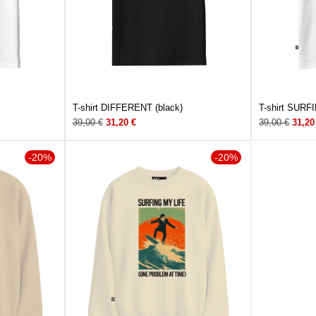
T-shirt DIFFERENT (black)
T-shirt SURF
39,00
€
31,20
€
39,00
€
31,2
-20%
-20%