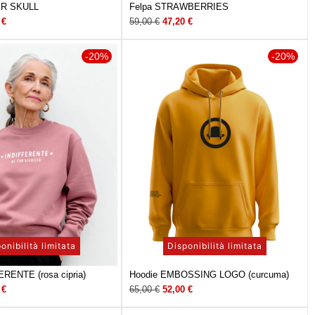
ER SKULL
Felpa STRAWBERRIES
2
€
59,00
€
47,20
€
-20%
-20%
onibilità limitata
Disponibilità limitata
ERENTE (rosa cipria)
Hoodie EMBOSSING LOGO (curcuma)
0
€
65,00
€
52,00
€