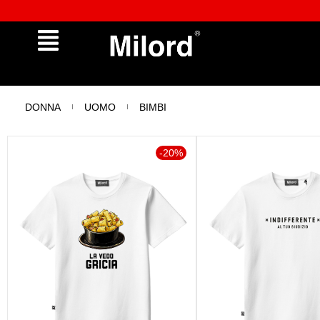
✔︎ Spedizione e reso gratuiti da €100
DONNA
UOMO
BIMBI
-20%