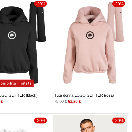
-20%
-20%
onibilità limitata
OGO GLITTER (black)
Tuta donna LOGO GLITTER (rosa)
0
€
79,00
€
63,20
€
-20%
-20%