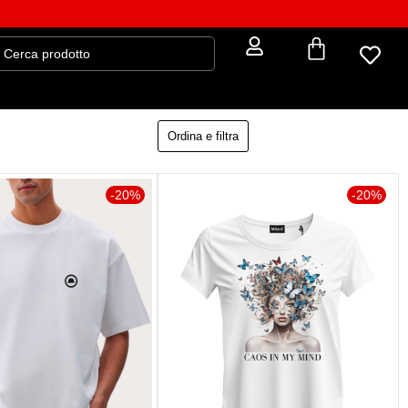
Ordina e filtra
-20%
-20%