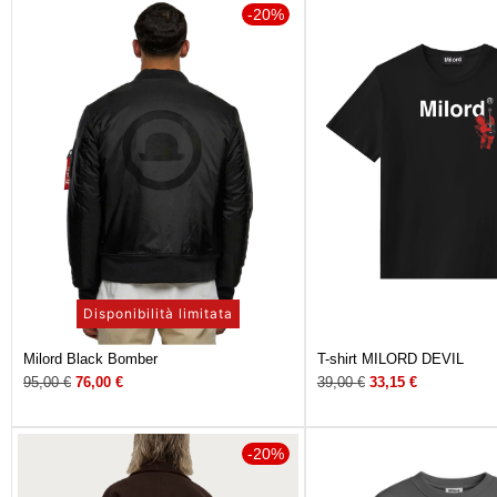
-20%
Disponibilità limitata
Milord Black Bomber
T-shirt MILORD DEVIL
95,00
€
76,00
€
39,00
€
33,15
€
-20%