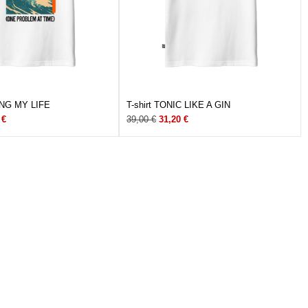
ING MY LIFE
T-shirt TONIC LIKE A GIN
0
€
39,00
€
31,20
€