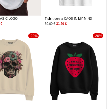
 BASIC LOGO
T-shirt donna CAOS IN MY MIND
0
€
39,00
€
31,20
€
-20%
-20%