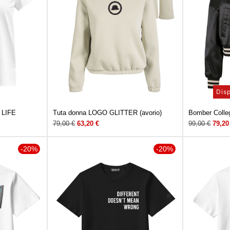
Disp
 LIFE
Tuta donna LOGO GLITTER (avorio)
Bomber Colle
79,00
€
63,20
€
99,00
€
79,2
-20%
-20%