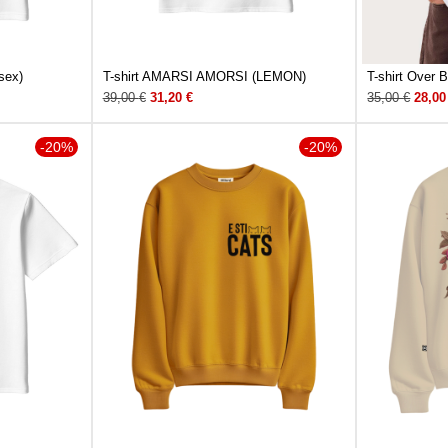
sex)
T-shirt AMARSI AMORSI (LEMON)
T-shirt Over
39,00
€
31,20
€
35,00
€
28,0
-20%
-20%