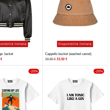
onibilità limitata
Disponibilità limitata
ge Jacket
Cappello bucket (washed camel)
0
€
29,90
€
23,92
€
-20%
-20%