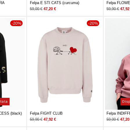
PRA
Felpa E STI CATS (curcuma)
Felpa FLOW
59,00
€
47,20
€
59,90
€
47,9
-20%
-20%
itata
Disp
CESS (black)
Felpa FIGHT CLUB
Felpa INDIFF
59,90
€
47,92
€
59,00
€
47,2