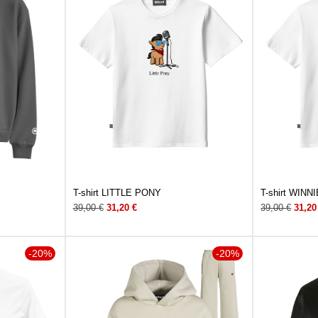
T-shirt LITTLE PONY
T-shirt WIN
39,00
€
31,20
€
39,00
€
31,2
-20%
-20%