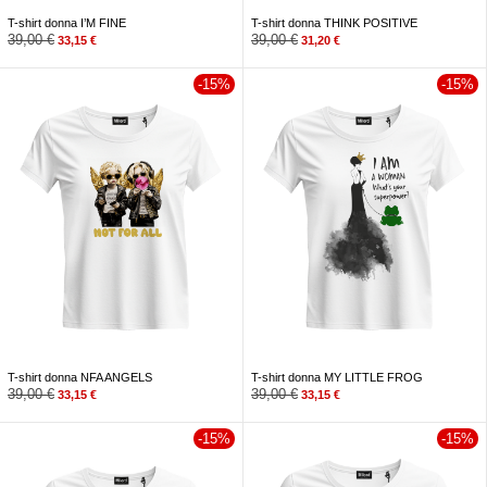
T-shirt donna I’M FINE
T-shirt donna THINK POSITIVE
39,00
€
39,00
€
33,15
€
31,20
€
-15%
-15%
T-shirt donna NFA ANGELS
T-shirt donna MY LITTLE FROG
39,00
€
39,00
€
33,15
€
33,15
€
-15%
-15%