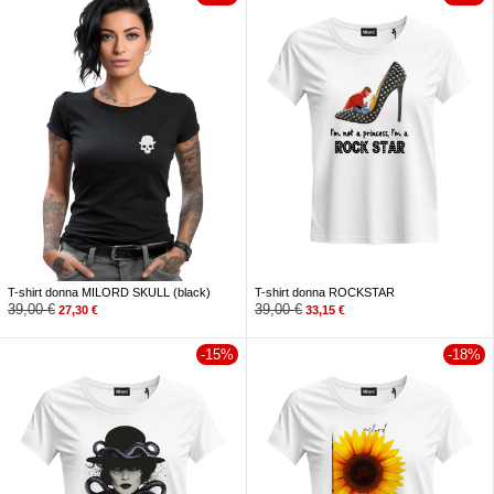
T-shirt donna MILORD SKULL (black)
T-shirt donna ROCKSTAR
39,00
€
39,00
€
27,30
€
33,15
€
-15%
-18%