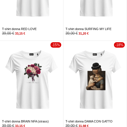
T-shirt donna RED LOVE
T-shirt donna SURFING MY LIFE
39,00
€
39,00
€
33,15
€
31,20
€
-15%
-18%
T-shirt donna BRAIN NFA (strass)
T-shirt donna DAMA CON GATTO
39,00
€
39,00
€
33,15
€
31,98
€