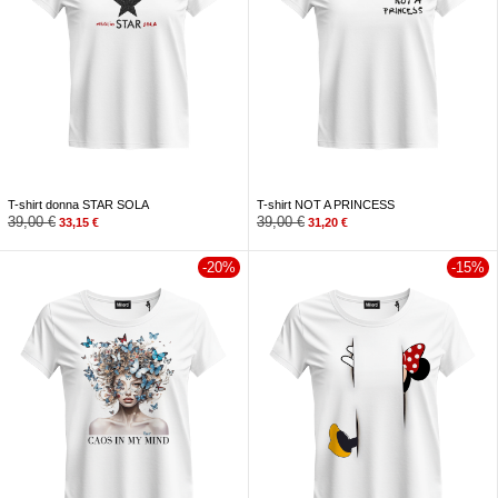
T-shirt donna STAR SOLA
T-shirt NOT A PRINCESS
39,00
€
39,00
€
33,15
€
31,20
€
-20%
-15%