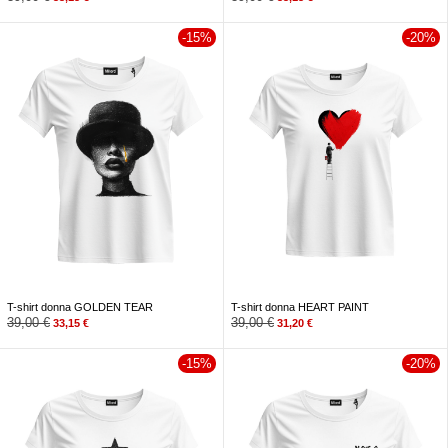
-15%
-20%
T-shirt donna GOLDEN TEAR
T-shirt donna HEART PAINT
39,00
€
39,00
€
33,15
€
31,20
€
-15%
-20%