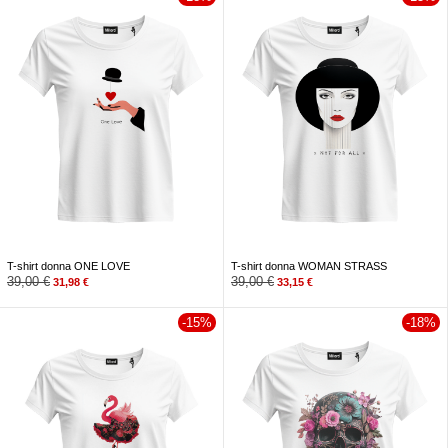
T-shirt donna ONE LOVE
T-shirt donna WOMAN STRASS
39,00
€
39,00
€
31,98
€
33,15
€
-15%
-18%