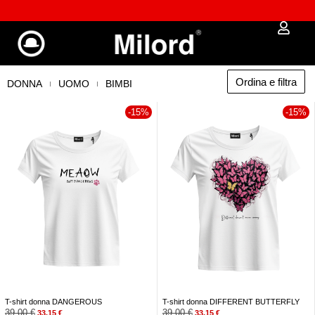
Approfitta dei Saldi | fino al - 40% OFF!
Ordina e filtra
DONNA
UOMO
BIMBI
-15%
-15%
T-shirt donna DANGEROUS
T-shirt donna DIFFERENT BUTTERFLY
39,00
€
39,00
€
33,15
€
33,15
€