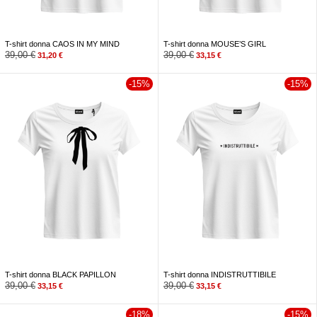
T-shirt donna CAOS IN MY MIND
T-shirt donna MOUSE’S GIRL
39,00
€
39,00
€
31,20
€
33,15
€
-15%
-15%
T-shirt donna BLACK PAPILLON
T-shirt donna INDISTRUTTIBILE
39,00
€
39,00
€
33,15
€
33,15
€
-18%
-15%