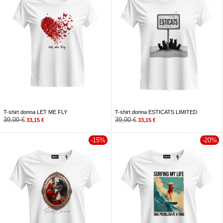
T-shirt donna LET ME FLY
T-shirt donna ESTICATS LIMITED
39,00
€
39,00
€
33,15
€
33,15
€
-15%
-20%