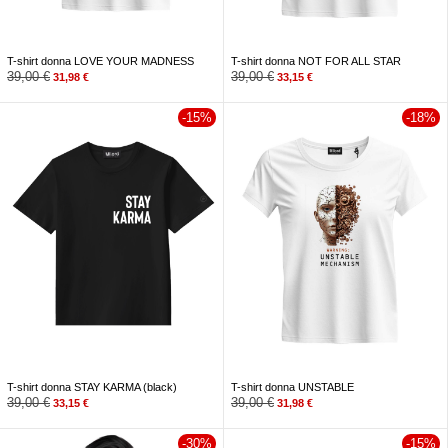
T-shirt donna LOVE YOUR MADNESS
T-shirt donna NOT FOR ALL STAR
39,00
€
39,00
€
31,98
€
33,15
€
-15%
-18%
T-shirt donna STAY KARMA (black)
T-shirt donna UNSTABLE
39,00
€
39,00
€
33,15
€
31,98
€
-30%
-15%