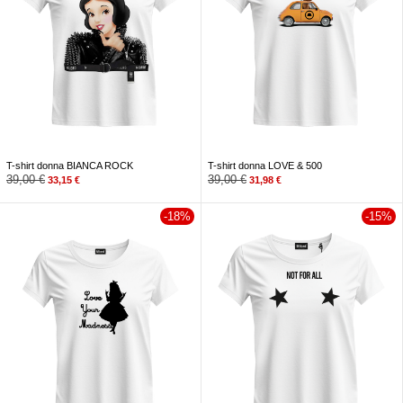
T-shirt donna BIANCA ROCK
T-shirt donna LOVE & 500
39,00
€
39,00
€
33,15
€
31,98
€
-18%
-15%