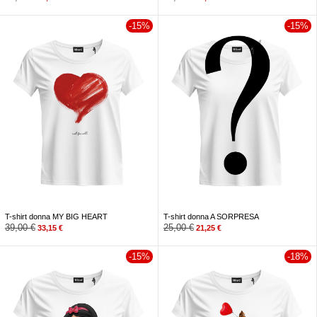
-15%
-15%
T-shirt donna MY BIG HEART
T-shirt donna A SORPRESA
39,00
€
25,00
€
33,15
€
21,25
€
-15%
-18%